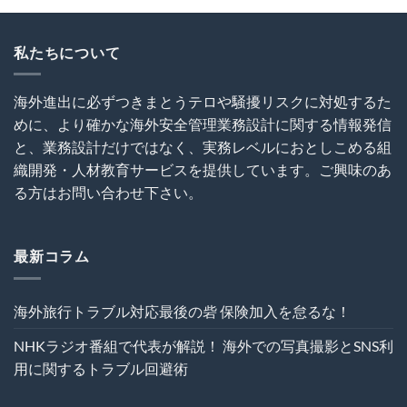
油
ミ
と
断
ナ
SNS
と
ー
利
無
私たちについて
～
用
知
海
に
は
外
関
犯
建
す
海外進出に必ずつきまとうテロや騒擾リスクに対処するた
罪
設
る
めに、より確かな海外安全管理業務設計に関する情報発信
を
プ
ト
呼
ロ
ラ
と、業務設計だけではなく、実務レベルにおとしこめる組
び
ジ
ブ
織開発・人材教育サービスを提供しています。ご興味のあ
込
ェ
ル
む
ク
る方はお問い合わせ下さい。
回
は
ト
避
の
術
危
は
機
最新コラム
管
理
を“実
海外旅行トラブル対応最後の砦 保険加入を怠るな！
効
性”か
NHKラジオ番組で代表が解説！ 海外での写真撮影とSNS利
ら
再
用に関するトラブル回避術
設
計
す