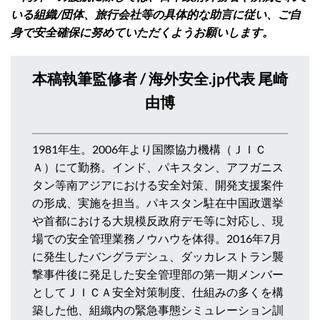
いる組織/団体、旅行会社等の具体的な助言に従い、ご自
身で安全確保に努めていただくようお願いします。
本稿執筆監修者 / 海外安全.jp代表 尾崎
由博
1981年生。2006年より国際協力機構（ＪＩＣ
Ａ）にて勤務。インド、パキスタン、アフガニス
タン等南アジアにおける安全対策、開発支援案件
の形成、実施を担当。パキスタン駐在中国政選挙
や首都における大規模反政府デモ等に対応し、現
場での安全管理業務ノウハウを体得。2016年7月
に発生したバングラデシュ、ダッカレストラン襲
撃事件後に発足した安全管理部の第一期メンバー
としてＪＩＣＡ安全対策制度、仕組みの多くを構
築した他、組織内の緊急事態シミュレーション訓