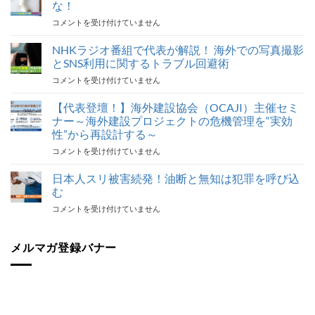
な！
海
コメントを受け付けていません
外
旅
NHKラジオ番組で代表が解説！ 海外での写真撮影
行
とSNS利用に関するトラブル回避術
ト
NHK
コメントを受け付けていません
ラ
ラ
ブ
ジ
【代表登壇！】海外建設協会（OCAJI）主催セミ
ル
オ
対
ナー～海外建設プロジェクトの危機管理を“実効
番
応
性”から再設計する～
組
最
【代
コメントを受け付けていません
で
後
表
代
の
登
表
日本人スリ被害続発！油断と無知は犯罪を呼び込
砦
壇！】
が
保
む
海
解
険
日
コメントを受け付けていません
外
説！
加
本
建
海
入
人
設
外
を
ス
メルマガ登録バナー
協
で
怠
リ
会
の
る
被
（OCAJI）
写
な！
害
主
真
は
続
催
撮
発！
セ
影