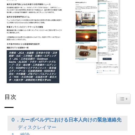
目次
TOGG
０．カーボベルデにおける日本人向けの緊急連絡先
ディスクレイマー
１．総論