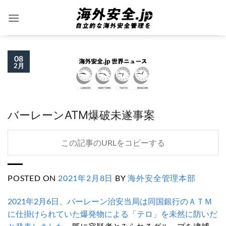
Skip
to
content
08
2月
バーレーンATM爆破未遂事案
この記事のURLをコピーする
POSTED ON
2021年2月8日
BY
海外安全管理本部
2021年2月6日、バーレーン治安当局は同国銀行のＡＴＭ
に仕掛けられていた爆発物による「テロ」を未然に防いだ