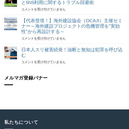
行
とSNS利用に関するトラブル回避術
ト
NHK
コメントを受け付けていません
ラ
ラ
ブ
ジ
【代表登壇！】海外建設協会（OCAJI）主催セミ
ル
オ
対
ナー～海外建設プロジェクトの危機管理を“実効
番
応
性”から再設計する～
組
最
【代
コメントを受け付けていません
で
後
表
代
の
登
表
日本人スリ被害続発！油断と無知は犯罪を呼び込
砦
壇！】
が
保
む
海
解
険
日
コメントを受け付けていません
外
説！
加
本
建
海
入
人
設
外
を
ス
メルマガ登録バナー
協
で
怠
リ
会
の
る
被
（OCAJI）
写
な！
害
主
真
は
続
催
撮
発！
セ
影
油
ミ
と
断
ナ
SNS
と
ー
利
無
私たちについて
～
用
知
海
に