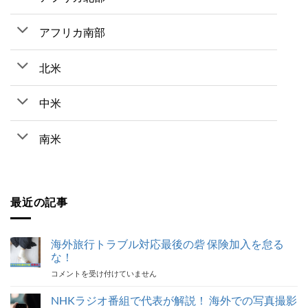
アフリカ南部
北米
中米
南米
最近の記事
海外旅行トラブル対応最後の砦 保険加入を怠る
な！
海
コメントを受け付けていません
外
旅
NHKラジオ番組で代表が解説！ 海外での写真撮影