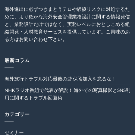
は
外
関
犯
建
す
海外進出に必ずつきまとうテロや騒擾リスクに対処するた
罪
設
る
めに、より確かな海外安全管理業務設計に関する情報発信
を
プ
ト
呼
ロ
ラ
と、業務設計だけではなく、実務レベルにおとしこめる組
び
ジ
ブ
織開発・人材教育サービスを提供しています。ご興味のあ
込
ェ
ル
む
ク
る方はお問い合わせ下さい。
回
は
ト
避
の
術
危
は
機
最新コラム
管
理
を“実
海外旅行トラブル対応最後の砦 保険加入を怠るな！
効
性”か
NHKラジオ番組で代表が解説！ 海外での写真撮影とSNS利
ら
再
用に関するトラブル回避術
設
計
す
カテゴリー
る
～
は
セミナー