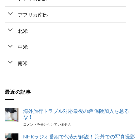
アフリカ南部
北米
中米
南米
最近の記事
海外旅行トラブル対応最後の砦 保険加入を怠る
な！
海
コメントを受け付けていません
外
旅
NHKラジオ番組で代表が解説！ 海外での写真撮影