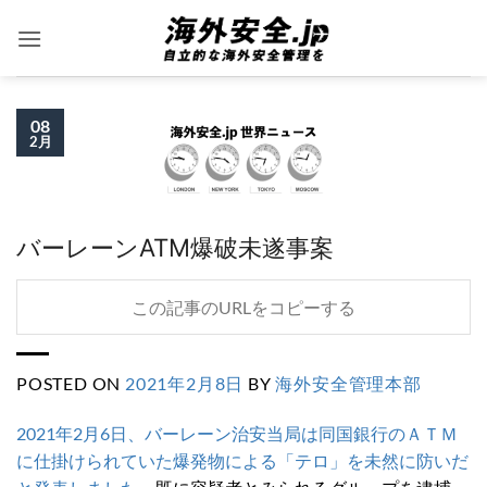
Skip
to
content
08
2月
バーレーンATM爆破未遂事案
この記事のURLをコピーする
POSTED ON
2021年2月8日
BY
海外安全管理本部
2021年2月6日、バーレーン治安当局は同国銀行のＡＴＭ
に仕掛けられていた爆発物による「テロ」を未然に防いだ