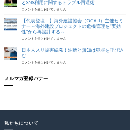
行
とSNS利用に関するトラブル回避術
ト
NHK
コメントを受け付けていません
ラ
ラ
ブ
ジ
【代表登壇！】海外建設協会（OCAJI）主催セミ
ル
オ
対
ナー～海外建設プロジェクトの危機管理を“実効
番
応
性”から再設計する～
組
最
【代
コメントを受け付けていません
で
後
表
代
の
登
表
日本人スリ被害続発！油断と無知は犯罪を呼び込
砦
壇！】
が
保
む
海
解
険
日
コメントを受け付けていません
外
説！
加
本
建
海
入
人
設
外
を
ス
メルマガ登録バナー
協
で
怠
リ
会
の
る
被
（OCAJI）
写
な！
害
主
真
は
続
催
撮
発！
セ
影
油
ミ
と
断
ナ
SNS
と
ー
利
無
私たちについて
～
用
知
海
に