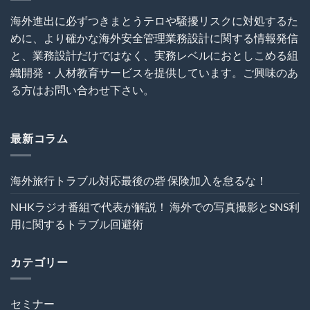
は
外
関
犯
建
す
海外進出に必ずつきまとうテロや騒擾リスクに対処するた
罪
設
る
めに、より確かな海外安全管理業務設計に関する情報発信
を
プ
ト
呼
ロ
ラ
と、業務設計だけではなく、実務レベルにおとしこめる組
び
ジ
ブ
織開発・人材教育サービスを提供しています。ご興味のあ
込
ェ
ル
む
ク
る方はお問い合わせ下さい。
回
は
ト
避
の
術
危
は
機
最新コラム
管
理
を“実
海外旅行トラブル対応最後の砦 保険加入を怠るな！
効
性”か
NHKラジオ番組で代表が解説！ 海外での写真撮影とSNS利
ら
再
用に関するトラブル回避術
設
計
す
カテゴリー
る
～
は
セミナー