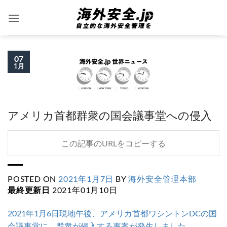
Skip
to
content
07
1月
アメリカ首都群衆の国会議事堂への侵入
この記事のURLをコピーする
POSTED ON
2021年1月7日
BY
海外安全管理本部
最終更新日
2021年01月10日
2021年1月6日現地午後、アメリカ首都ワシントンDCの国
会議事堂に、群衆が侵入する事案が発生しました。