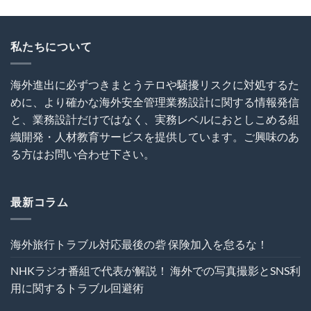
油
ミ
と
断
ナ
SNS
と
ー
利
無
私たちについて
～
用
知
海
に
は
外
関
犯
建
す
海外進出に必ずつきまとうテロや騒擾リスクに対処するた
罪
設
る
めに、より確かな海外安全管理業務設計に関する情報発信
を
プ
ト
呼
ロ
ラ
と、業務設計だけではなく、実務レベルにおとしこめる組
び
ジ
ブ
織開発・人材教育サービスを提供しています。ご興味のあ
込
ェ
ル
む
ク
る方はお問い合わせ下さい。
回
は
ト
避
の
術
危
は
機
最新コラム
管
理
を“実
海外旅行トラブル対応最後の砦 保険加入を怠るな！
効
性”か
NHKラジオ番組で代表が解説！ 海外での写真撮影とSNS利
ら
再
用に関するトラブル回避術
設
計