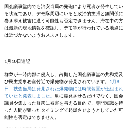
国会議事堂内でも治安当局の発砲により死者が発生してい
る状況であり、デモ隊周辺にいると政治的主張と無関係に
巻き添え被害に遭う可能性も否定できません。滞在中の方
は最新の現地情報を確認し、デモ等が行われている地点に
は近づかないようおススメします。
1月10日追記
群衆が一時内部に侵入し、占拠した国会議事堂の共和党及
び民主党事務室付近で爆発物が発見されています。
1月8
日、捜査当局は発見された爆発物には時限装置が仕組まれ
ていたと発表しました。
単に爆発させるだけでなく、国会
議員や集まった群衆に被害を与える目的で、専門知識を持
った人間が狙ったタイミングで起爆させようとしていた可
能性も否定はできません。