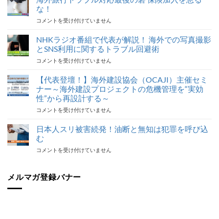
な！
海
コメントを受け付けていません
外
旅
NHKラジオ番組で代表が解説！ 海外での写真撮影
行
とSNS利用に関するトラブル回避術
ト
NHK
コメントを受け付けていません
ラ
ラ
ブ
ジ
【代表登壇！】海外建設協会（OCAJI）主催セミ
ル
オ
対
ナー～海外建設プロジェクトの危機管理を“実効
番
応
性”から再設計する～
組
最
【代
コメントを受け付けていません
で
後
表
代
の
登
表
日本人スリ被害続発！油断と無知は犯罪を呼び込
砦
壇！】
が
保
む
海
解
険
日
コメントを受け付けていません
外
説！
加
本
建
海
入
人
設
外
を
ス
メルマガ登録バナー
協
で
怠
リ
会
の
る
被
（OCAJI）
写
な！
害
主
真
は
続
催
撮
発！
セ
影