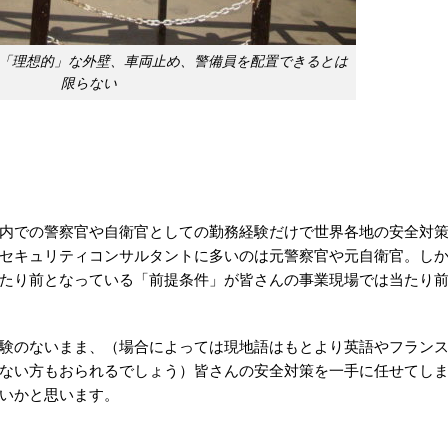
「理想的」な外壁、車両止め、警備員を配置できるとは
限らない
内での警察官や自衛官としての勤務経験だけで世界各地の安全対
セキュリティコンサルタントに多いのは元警察官や元自衛官。し
たり前となっている「前提条件」が皆さんの事業現場では当たり
験のないまま、（場合によっては現地語はもとより英語やフラン
ない方もおられるでしょう）皆さんの安全対策を一手に任せてし
いかと思います。