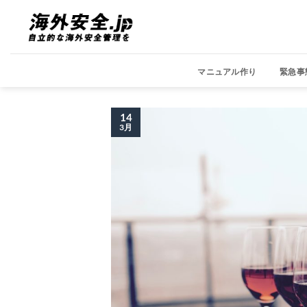
Skip
to
content
マニュアル作り
緊急事
14
3月