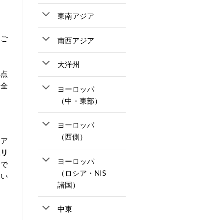
東南アジア
、ご
南西アジア
」
。
大洋州
拠点
安全
ヨーロッパ
（中・東部）
ヨーロッパ
（西側）
リア
ムリ
ヨーロッパ
全で
（ロシア・NIS
思い
諸国）
中東