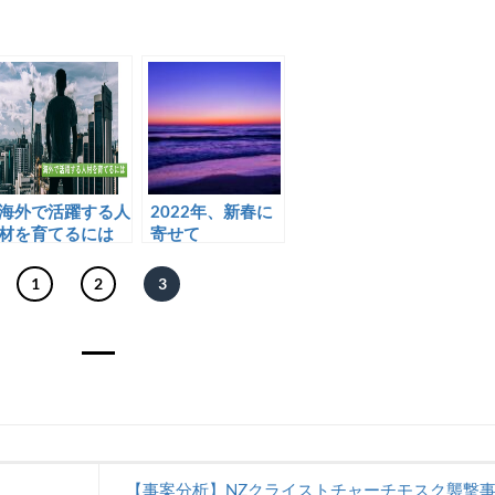
海外で活躍する人
2022年、新春に
材を育てるには
寄せて
1
2
3
【事案分析】NZクライストチャーチモスク襲撃