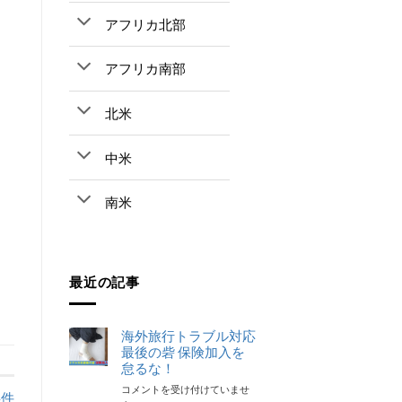
アフリカ北部
アフリカ南部
北米
中米
南米
最近の記事
海外旅行トラブル対応
最後の砦 保険加入を
怠るな！
海
コメントを受け付けていませ
事件