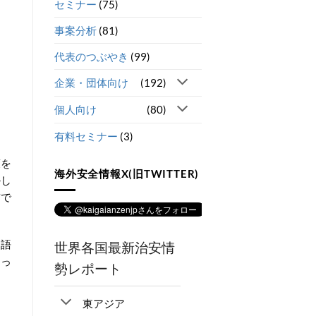
セミナー
(75)
事案分析
(81)
代表のつぶやき
(99)
企業・団体向け
(192)
個人向け
(80)
有料セミナー
(3)
策を
海外安全情報X(旧TWITTER)
かし
前で
ス語
世界各国最新治安情
まっ
勢レポート
東アジア