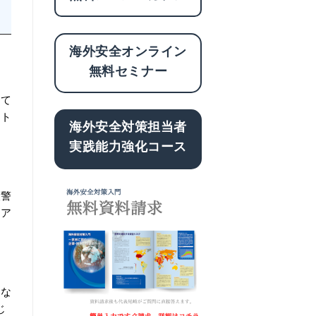
海外安全オンライン
無料セミナー
ま
って
ント
海外安全対策担当者
実践能力強化コース
人警
なア
はな
じ