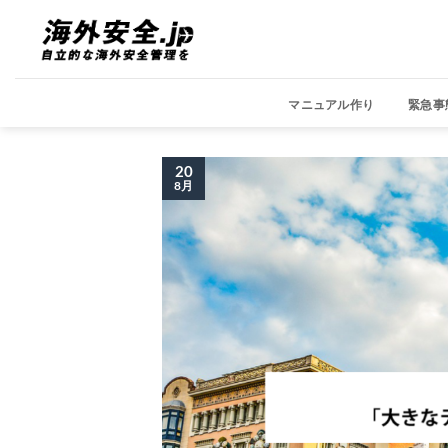
Skip
to
content
マニュアル作り
緊急事
20
8月