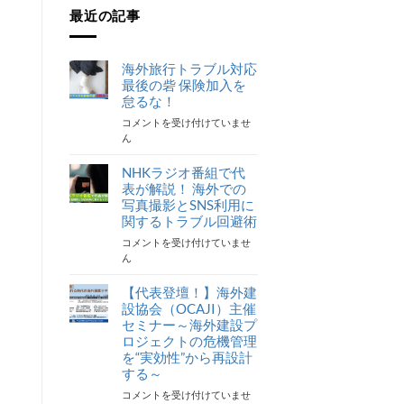
最近の記事
海外旅行トラブル対応
最後の砦 保険加入を
怠るな！
海
コメントを受け付けていませ
外
ん
旅
行
NHKラジオ番組で代
ト
表が解説！ 海外での
ラ
写真撮影とSNS利用に
ブ
関するトラブル回避術
ル
NHK
コメントを受け付けていませ
対
ラ
ん
応
ジ
最
オ
【代表登壇！】海外建
後
番
の
設協会（OCAJI）主催
組
砦
セミナー～海外建設プ
で
保
ロジェクトの危機管理
代
険
を“実効性”から再設計
表
加
する～
が
入
【代
コメントを受け付けていませ
解
を