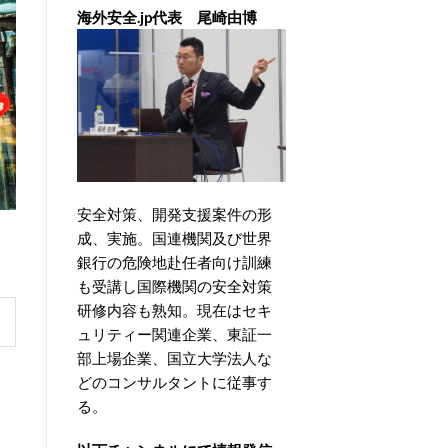
海外安全.jp代表 尾崎由博
安全対策、開発支援案件の形
成、実施。国連機関及び世界
銀行の危険地赴任者向け訓練
も受講し国際機関の安全対策
研修内容も熟知。現在はセキ
ュリティー関連企業、東証一
部上場企業、国立大学法人な
どのコンサルタントに従事す
る。