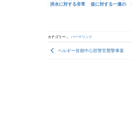
洪水に対する非常
徒に対する一連の
事態宣言
ヘイトクライム
カテゴリー: 。
パーマリンク
ベルギー首都中心部警官襲撃事案