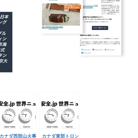
カナダ西部山火事
カナダ東部トロン