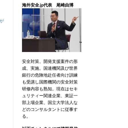
海外安全.jp代表 尾崎由博
が
安全対策、開発支援案件の形
成、実施。国連機関及び世界
銀行の危険地赴任者向け訓練
も受講し国際機関の安全対策
研修内容も熟知。現在はセキ
ュリティー関連企業、東証一
部上場企業、国立大学法人な
どのコンサルタントに従事す
る。