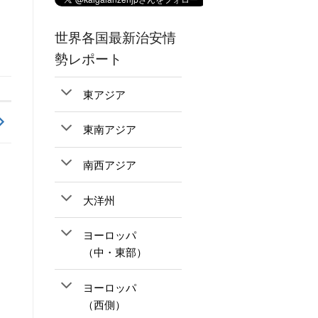
世界各国最新治安情
勢レポート
東アジア
東南アジア
南西アジア
大洋州
ヨーロッパ
（中・東部）
ヨーロッパ
（西側）