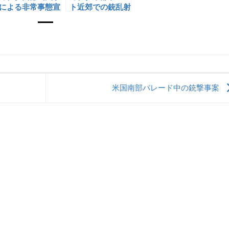
による非常事態宣
ト近郊での銃乱射
言
事案
米国南部パレード中の銃撃事案