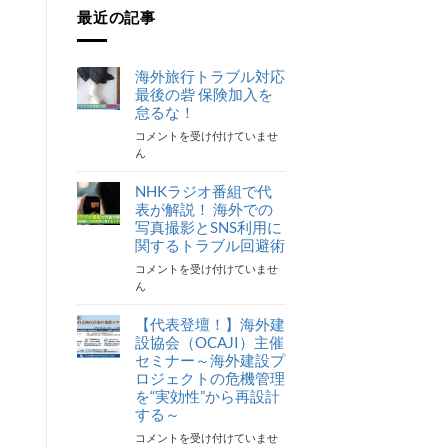
最近の記事
海外旅行トラブル対応
最後の砦 保険加入を
怠るな！
海
コメントを受け付けていませ
外
ん
旅
行
NHKラジオ番組で代
ト
表が解説！ 海外での
ラ
写真撮影とSNS利用に
ブ
関するトラブル回避術
ル
NHK
コメントを受け付けていませ
対
ラ
ん
応
ジ
最
オ
【代表登壇！】海外建
後
番
の
設協会（OCAJI）主催
組
砦
セミナー～海外建設プ
で
保
ロジェクトの危機管理
代
険
を“実効性”から再設計
表
加
する～
が
入
【代
コメントを受け付けていませ
解
を