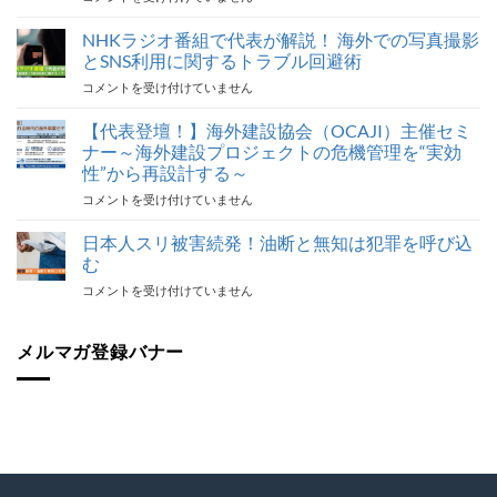
外
旅
NHKラジオ番組で代表が解説！ 海外での写真撮影
行
とSNS利用に関するトラブル回避術
ト
NHK
コメントを受け付けていません
ラ
ラ
ブ
ジ
【代表登壇！】海外建設協会（OCAJI）主催セミ
ル
オ
対
ナー～海外建設プロジェクトの危機管理を“実効
番
応
性”から再設計する～
組
最
【代
コメントを受け付けていません
で
後
表
代
の
登
表
日本人スリ被害続発！油断と無知は犯罪を呼び込
砦
壇！】
が
保
む
海
解
険
日
コメントを受け付けていません
外
説！
加
本
建
海
入
人
設
外
を
ス
メルマガ登録バナー
協
で
怠
リ
会
の
る
被
（OCAJI）
写
な！
害
主
真
は
続
催
撮
発！
セ
影
油
ミ
と
断
ナ
SNS