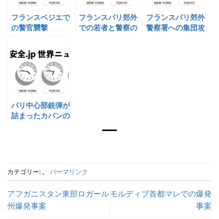
フランスベジエで
フランスパリ郊外
フランスパリ郊外
の警官襲撃
での若者と警察の
警察署への集団攻
衝突
撃
パリ中心部銃弾が
詰まったカバンの
発見
カテゴリー: 。
パーマリンク
アフガニスタン東部ロガール
モルディブ首都マレでの爆発
州爆発事案
事案