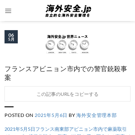
Skip
to
content
06
5月
フランスアビニョン市内での警官銃殺事
案
この記事のURLをコピーする
POSTED ON
2021年5月6日
BY
海外安全管理本部
2021年5月5日フランス南東部アビニョン市内で麻薬取引