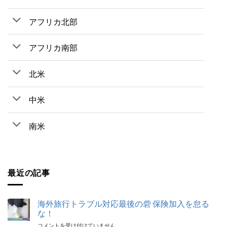
アフリカ北部
アフリカ南部
北米
中米
南米
最近の記事
海外旅行トラブル対応最後の砦 保険加入を怠る
な！
海
コメントを受け付けていません