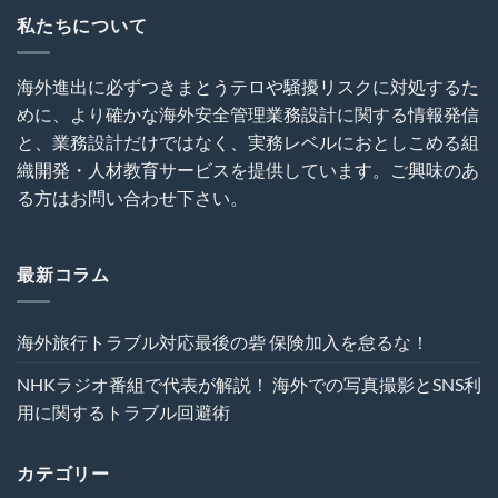
と
ー
利
無
私たちについて
～
用
知
海
に
は
外
関
犯
建
す
海外進出に必ずつきまとうテロや騒擾リスクに対処するた
罪
設
る
めに、より確かな海外安全管理業務設計に関する情報発信
を
プ
ト
呼
ロ
ラ
と、業務設計だけではなく、実務レベルにおとしこめる組
び
ジ
ブ
織開発・人材教育サービスを提供しています。ご興味のあ
込
ェ
ル
む
ク
る方はお問い合わせ下さい。
回
は
ト
避
の
術
危
は
機
最新コラム
管
理
を“実
海外旅行トラブル対応最後の砦 保険加入を怠るな！
効
性”か
NHKラジオ番組で代表が解説！ 海外での写真撮影とSNS利
ら
再
用に関するトラブル回避術
設
計
す
カテゴリー
る
～