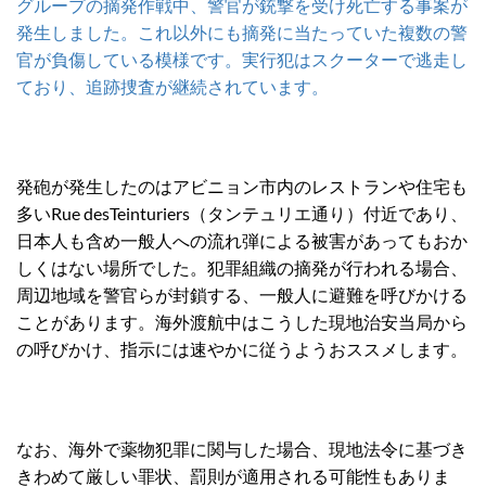
グループの摘発作戦中、警官が銃撃を受け死亡する事案が
発生しました。これ以外にも摘発に当たっていた複数の警
官が負傷している模様です。実行犯はスクーターで逃走し
ており、追跡捜査が継続されています。
発砲が発生したのはアビニョン市内のレストランや住宅も
多いRue desTeinturiers（タンテュリエ通り）付近であり、
日本人も含め一般人への流れ弾による被害があってもおか
しくはない場所でした。犯罪組織の摘発が行われる場合、
周辺地域を警官らが封鎖する、一般人に避難を呼びかける
ことがあります。海外渡航中はこうした現地治安当局から
の呼びかけ、指示には速やかに従うようおススメします。
なお、海外で薬物犯罪に関与した場合、現地法令に基づき
きわめて厳しい罪状、罰則が適用される可能性もありま