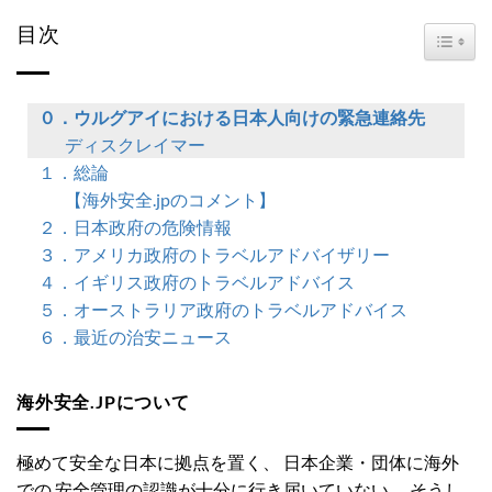
目次
TOGG
０．ウルグアイにおける日本人向けの緊急連絡先
ディスクレイマー
１．総論
【海外安全.jpのコメント】
２．日本政府の危険情報
３．アメリカ政府のトラベルアドバイザリー
４．イギリス政府のトラベルアドバイス
５．オーストラリア政府のトラベルアドバイス
６．最近の治安ニュース
海外安全.JPについて
極めて安全な日本に拠点を置く、 日本企業・団体に海外
での 安全管理の認識が十分に行き届いていない、 そうし