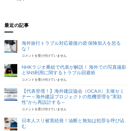
最近の記事
海外旅行トラブル対応最後の砦 保険加入を怠る
な！
海
コメントを受け付けていません
外
旅
NHKラジオ番組で代表が解説！ 海外での写真撮影
行
とSNS利用に関するトラブル回避術
ト
NHK
コメントを受け付けていません
ラ
ラ
ブ
ジ
【代表登壇！】海外建設協会（OCAJI）主催セミ
ル
オ
対
ナー～海外建設プロジェクトの危機管理を“実効
番
応
性”から再設計する～
組
最
【代
コメントを受け付けていません
で
後
表
代
の
登
表
日本人スリ被害続発！油断と無知は犯罪を呼び込
砦
壇！】
が
保
む
海
解
険