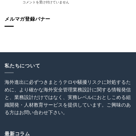
日
コメントを受け付けていません
外
説！
加
本
建
海
入
人
設
外
を
ス
メルマガ登録バナー
協
で
怠
リ
会
の
る
被
（OCAJI）
写
な！
害
主
真
は
続
催
撮
発！
セ
影
油
ミ
と
断
ナ
SNS
と
ー
利
無
私たちについて
～
用
知
海
に
は
外
関
犯
建
す
海外進出に必ずつきまとうテロや騒擾リスクに対処するた
罪
設
る
めに、より確かな海外安全管理業務設計に関する情報発信
を
プ
ト
呼
ロ
ラ
と、業務設計だけではなく、実務レベルにおとしこめる組
び
ジ
ブ
織開発・人材教育サービスを提供しています。ご興味のあ
込
ェ
ル
む
ク
る方はお問い合わせ下さい。
回
は
ト
避
の
術
危
は
機
最新コラム