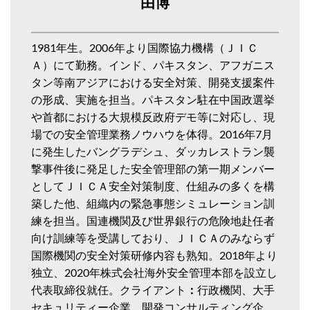
由博
1981年生。2006年より国際協力機構（ＪＩＣ
Ａ）にて勤務。インド、パキスタン、アフガニス
タン等南アジアにおける安全対策、開発支援案件
の形成、実施を担当。パキスタン駐在中国政選挙
や首都における大規模反政府デモ等に対応し、現
場での安全管理業務ノウハウを体得。2016年7月
に発生したバングラデシュ、ダッカレストラン襲
撃事件後に発足した安全管理部の第一期メンバー
としてＪＩＣＡ安全対策制度、仕組みの多くを構
築した他、組織内の緊急事態シミュレーション訓
練を担当。国連機関及び世界銀行の危険地赴任者
向け訓練等を受講しており、ＪＩＣＡのみならず
国際機関の安全対策研修内容も熟知。2018年より
独立、2020年株式会社海外安全管理本部を設立し
代表取締役就任。クライアント
：
行政機関、大手
セキュリティー企業、開発コンサルティング企