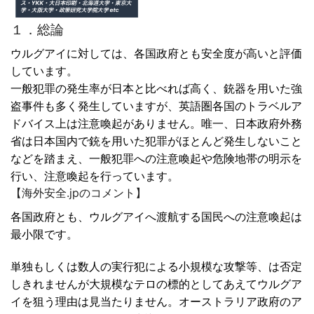
１．総論
ウルグアイに対しては、各国政府とも安全度が高いと評価
しています。
一般犯罪の発生率が日本と比べれば高く、銃器を用いた強
盗事件も多く発生していますが、英語圏各国のトラベルア
ドバイス上は注意喚起がありません。唯一、日本政府外務
省は日本国内で銃を用いた犯罪がほとんど発生しないこと
などを踏まえ、一般犯罪への注意喚起や危険地帯の明示を
行い、注意喚起を行っています。
【海外安全.jpのコメント】
各国政府とも、ウルグアイへ渡航する国民への注意喚起は
最小限です。
単独もしくは数人の実行犯による小規模な攻撃等、は否定
しきれませんが大規模なテロの標的としてあえてウルグア
イを狙う理由は見当たりません。オーストラリア政府のア