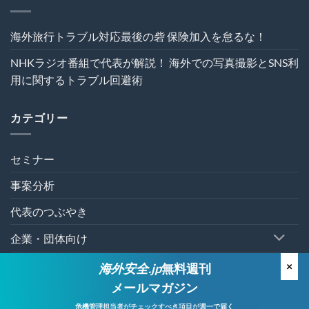
管
理
を“実
海外旅行トラブル対応最後の砦 保険加入を怠るな！
効
性”か
NHKラジオ番組で代表が解説！ 海外での写真撮影とSNS利
ら
再
用に関するトラブル回避術
設
計
す
カテゴリー
る
～
は
セミナー
事案分析
代表のつぶやき
企業・団体向け
個人向け
×
海外安全.jp
無料週刊
メールマガジン
有料セミナー
危機管理担当者が
チェックすべき項目が週一で届く