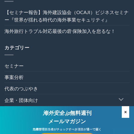
ト
避
の
術
【セミナー報告】海外建設協会（OCAJI）ビジネスセミナ
危
は
機
ー『世界が揺れる時代の海外事業セキュリティ』
管
理
海外旅行トラブル対応最後の砦 保険加入を怠るな！
を“実
効
性”か
カテゴリー
ら
再
設
計
セミナー
す
る
事案分析
～
は
代表のつぶやき
企業・団体向け
個人向け
×
海外安全.jp
無料週刊
メールマガジン
有料セミナー
危機管理担当者が
チェックすべき項目が週一で届く