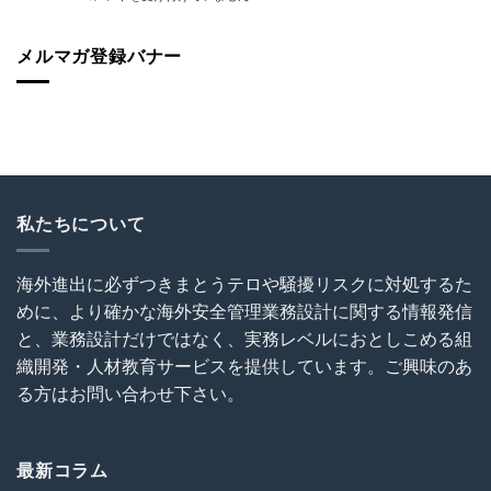
ス
表
代
の
セ
登
表
砦
ミ
壇！】
メルマガ登録バナー
が
保
ナ
海
解
険
ー
外
説！
加
『世
建
海
入
界
設
外
を
が
協
で
怠
揺
会
の
る
れ
（OCAJI）
写
な！
る
主
真
は
時
催
撮
私たちについて
代
セ
影
の
ミ
と
海
ナ
SNS
海外進出に必ずつきまとうテロや騒擾リスクに対処するた
外
ー
利
事
めに、より確かな海外安全管理業務設計に関する情報発信
～
用
業
海
に
と、業務設計だけではなく、実務レベルにおとしこめる組
セ
外
関
キ
織開発・人材教育サービスを提供しています。ご興味のあ
建
す
ュ
設
る
る方はお問い合わせ下さい。
リ
プ
ト
テ
ロ
ラ
ィ』
ジ
ブ
は
ェ
ル
最新コラム
ク
回