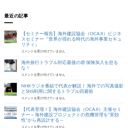
最近の記事
【セミナー報告】海外建設協会（OCAJI）ビジネ
スセミナー『世界が揺れる時代の海外事業セキュ
リティ』
【セ
コメントを受け付けていません
ミ
ナ
海外旅行トラブル対応最後の砦 保険加入を怠る
ー
な！
報
海
コメントを受け付けていません
告】
外
海
旅
NHKラジオ番組で代表が解説！ 海外での写真撮影
外
行
建
とSNS利用に関するトラブル回避術
ト
設
NHK
コメントを受け付けていません
ラ
協
ラ
ブ
会
ジ
【代表登壇！】海外建設協会（OCAJI）主催セミ
ル
（OCAJI）
オ
対
ナー～海外建設プロジェクトの危機管理を“実効
ビ
番
応
ジ
性”から再設計する～
組
最
ネ
【代
コメントを受け付けていません
で
後