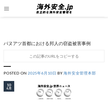
Skip
to
content
バヌアツ首都における邦人の窃盗被害事例
この記事のURLをコピーする
POSTED ON
2025年6月10日
BY
海外安全管理本部
10
6月