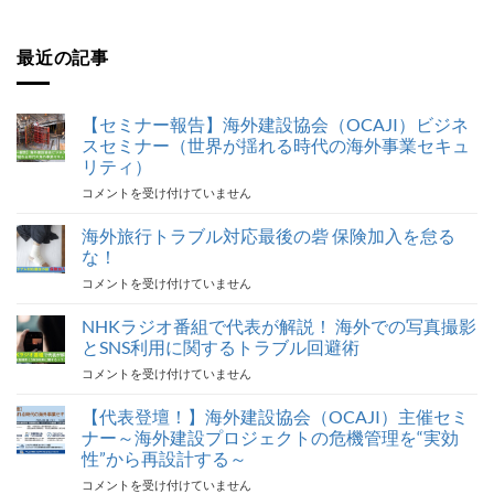
最近の記事
【セミナー報告】海外建設協会（OCAJI）ビジネ
スセミナー（世界が揺れる時代の海外事業セキュ
リティ）
【セ
コメントを受け付けていません
ミ
ナ
海外旅行トラブル対応最後の砦 保険加入を怠る
ー
な！
報
海
コメントを受け付けていません
告】
外
海
旅
NHKラジオ番組で代表が解説！ 海外での写真撮影
外
行
建
とSNS利用に関するトラブル回避術
ト
設
NHK
コメントを受け付けていません
ラ
協
ラ
ブ
会
ジ
【代表登壇！】海外建設協会（OCAJI）主催セミ
ル
（OCAJI）
オ
対
ナー～海外建設プロジェクトの危機管理を“実効
ビ
番
応
ジ
性”から再設計する～
組
最
ネ
【代
コメントを受け付けていません
で
後
ス