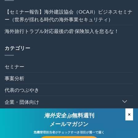
ト
避
の
術
【セミナー報告】海外建設協会（OCAJI）ビジネスセミナ
危
は
機
ー（世界が揺れる時代の海外事業セキュリティ）
管
理
海外旅行トラブル対応最後の砦 保険加入を怠るな！
を“実
効
性”か
カテゴリー
ら
再
設
計
セミナー
す
る
事案分析
～
は
代表のつぶやき
企業・団体向け
個人向け
×
海外安全.jp
無料週刊
メールマガジン
有料セミナー
危機管理担当者が
チェックすべき項目が週一で届く