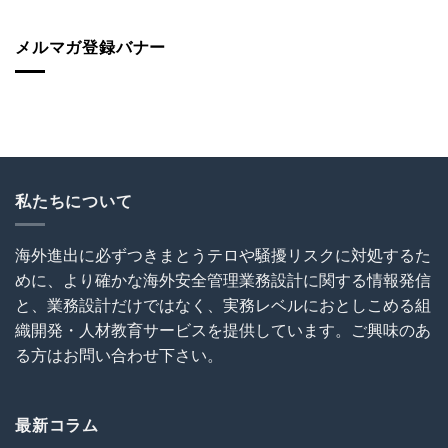
表
代
の
セ
登
表
砦
ミ
壇！】
メルマガ登録バナー
が
保
ナ
海
解
険
ー
外
説！
加
（世
建
海
入
界
設
外
を
が
協
で
怠
揺
会
の
る
れ
（OCAJI）
写
な！
る
主
真
は
時
催
撮
私たちについて
代
セ
影
の
ミ
と
海
ナ
SNS
海外進出に必ずつきまとうテロや騒擾リスクに対処するた
外
ー
利
事
めに、より確かな海外安全管理業務設計に関する情報発信
～
用
業
海
に
と、業務設計だけではなく、実務レベルにおとしこめる組
セ
外
関
キ
織開発・人材教育サービスを提供しています。ご興味のあ
建
す
ュ
設
る
る方はお問い合わせ下さい。
リ
プ
ト
テ
ロ
ラ
ィ）
ジ
ブ
は
ェ
ル
最新コラム
ク
回