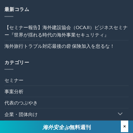
ジ
ブ
は
ェ
ル
最新コラム
ク
回
ト
避
の
術
【セミナー報告】海外建設協会（OCAJI）ビジネスセミナ
危
は
機
ー『世界が揺れる時代の海外事業セキュリティ』
管
理
海外旅行トラブル対応最後の砦 保険加入を怠るな！
を“実
効
性”か
カテゴリー
ら
再
設
計
セミナー
す
る
事案分析
～
は
代表のつぶやき
企業・団体向け
個人向け
×
海外安全.jp
無料週刊