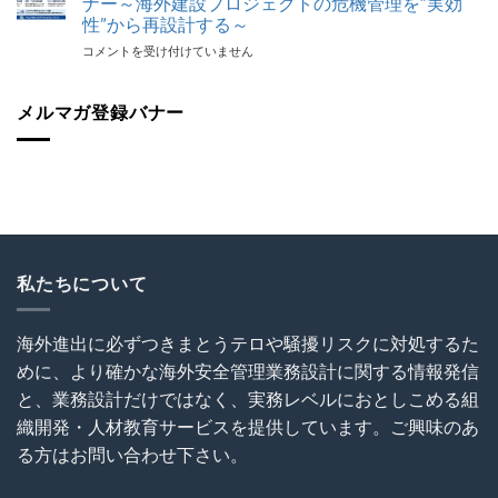
ナー～海外建設プロジェクトの危機管理を“実効
ビ
番
応
ジ
性”から再設計する～
組
最
ネ
【代
コメントを受け付けていません
で
後
ス
表
代
の
セ
登
表
砦
ミ
壇！】
メルマガ登録バナー
が
保
ナ
海
解
険
ー
外
説！
加
『世
建
海
入
界
設
外
を
が
協
で
怠
揺
会
の
る
れ
（OCAJI）
写
な！
る
主
真
は
時
催
撮
私たちについて
代
セ
影
の
ミ
と
海
ナ
SNS
海外進出に必ずつきまとうテロや騒擾リスクに対処するた
外
ー
利
事
めに、より確かな海外安全管理業務設計に関する情報発信
～
用
業
海
に
と、業務設計だけではなく、実務レベルにおとしこめる組
セ
外
関
キ
織開発・人材教育サービスを提供しています。ご興味のあ
建
す
ュ
設
る
る方はお問い合わせ下さい。
リ
プ
ト
テ
ロ
ラ
ィ』