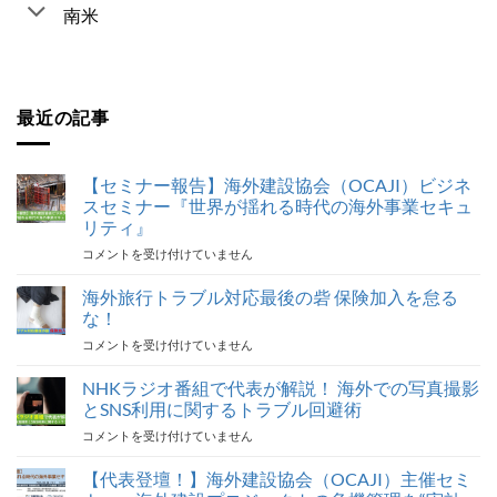
南米
最近の記事
【セミナー報告】海外建設協会（OCAJI）ビジネ
スセミナー『世界が揺れる時代の海外事業セキュ
リティ』
【セ
コメントを受け付けていません
ミ
ナ
海外旅行トラブル対応最後の砦 保険加入を怠る
ー
な！
報
海
コメントを受け付けていません
告】
外
海
旅
NHKラジオ番組で代表が解説！ 海外での写真撮影
外
行
建
とSNS利用に関するトラブル回避術
ト
設
NHK
コメントを受け付けていません
ラ
協
ラ
ブ
会
ジ
【代表登壇！】海外建設協会（OCAJI）主催セミ
ル
（OCAJI）
オ
対