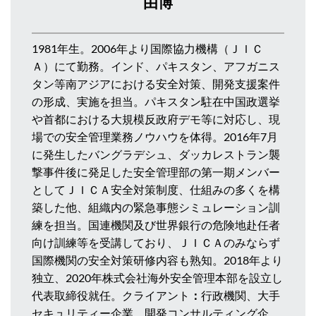
由博
1981年生。2006年より国際協力機構（ＪＩＣ
Ａ）にて勤務。インド、パキスタン、アフガニス
タン等南アジアにおける安全対策、開発支援案件
の形成、実施を担当。パキスタン駐在中国政選挙
や首都における大規模反政府デモ等に対応し、現
場での安全管理業務ノウハウを体得。2016年7月
に発生したバングラデシュ、ダッカレストラン襲
撃事件後に発足した安全管理部の第一期メンバー
としてＪＩＣＡ安全対策制度、仕組みの多くを構
築した他、組織内の緊急事態シミュレーション訓
練を担当。国連機関及び世界銀行の危険地赴任者
向け訓練等を受講しており、ＪＩＣＡのみならず
国際機関の安全対策研修内容も熟知。2018年より
独立、2020年株式会社海外安全管理本部を設立し
代表取締役就任。クライアント
：
行政機関、大手
セキュリティー企業、開発コンサルティング企