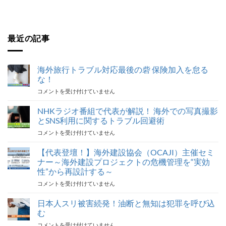
最近の記事
海外旅行トラブル対応最後の砦 保険加入を怠る
な！
海
コメントを受け付けていません
外
旅
NHKラジオ番組で代表が解説！ 海外での写真撮影
行
とSNS利用に関するトラブル回避術
ト
NHK
コメントを受け付けていません
ラ
ラ
ブ
ジ
【代表登壇！】海外建設協会（OCAJI）主催セミ
ル
オ
対
ナー～海外建設プロジェクトの危機管理を“実効
番
応
性”から再設計する～
組
最
【代
コメントを受け付けていません
で
後
表
代
の
登
表
日本人スリ被害続発！油断と無知は犯罪を呼び込
砦
壇！】
が
保
む
海
解
険
日
コメントを受け付けていません