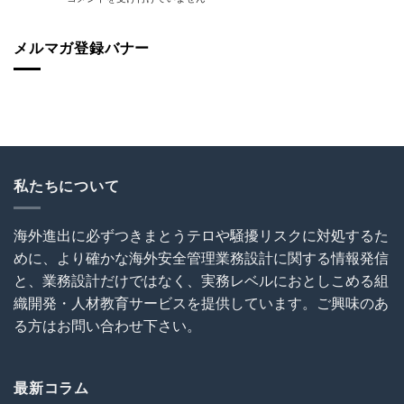
外
説！
加
本
建
海
入
人
設
外
を
ス
メルマガ登録バナー
協
で
怠
リ
会
の
る
被
（OCAJI）
写
な！
害
主
真
は
続
催
撮
発！
セ
影
油
ミ
と
断
ナ
SNS
と
ー
利
無
私たちについて
～
用
知
海
に
は
外
関
犯
建
す
海外進出に必ずつきまとうテロや騒擾リスクに対処するた
罪
設
る
めに、より確かな海外安全管理業務設計に関する情報発信
を
プ
ト
呼
ロ
ラ
と、業務設計だけではなく、実務レベルにおとしこめる組
び
ジ
ブ
織開発・人材教育サービスを提供しています。ご興味のあ
込
ェ
ル
む
ク
る方はお問い合わせ下さい。
回
は
ト
避
の
術
危
は
機
最新コラム
管