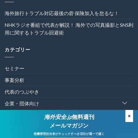
理
を“実
海外旅行トラブル対応最後の砦 保険加入を怠るな！
効
性”か
NHKラジオ番組で代表が解説！ 海外での写真撮影とSNS利
ら
再
用に関するトラブル回避術
設
計
す
カテゴリー
る
～
は
セミナー
事案分析
代表のつぶやき
企業・団体向け
個人向け
×
海外安全.jp
無料週刊
メールマガジン
有料セミナー
危機管理担当者が
チェックすべき項目が週一で届く