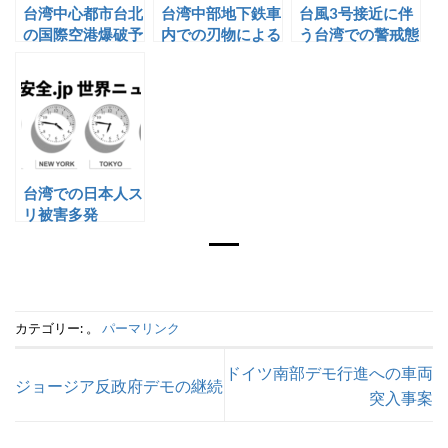
台湾中心都市台北
台湾中部地下鉄車
台風3号接近に伴
の国際空港爆破予
内での刃物による
う台湾での警戒態
告事案
乗客襲撃
勢
台湾での日本人ス
リ被害多発
カテゴリー: 。
パーマリンク
ドイツ南部デモ行進への車両
ジョージア反政府デモの継続
突入事案