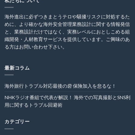
私たちについて
知
海
に
は
外
関
犯
建
す
海外進出に必ずつきまとうテロや騒擾リスクに対処するた
罪
設
る
めに、より確かな海外安全管理業務設計に関する情報発信
を
プ
ト
呼
ロ
ラ
と、業務設計だけではなく、実務レベルにおとしこめる組
び
ジ
ブ
織開発・人材教育サービスを提供しています。ご興味のあ
込
ェ
ル
む
ク
る方はお問い合わせ下さい。
回
は
ト
避
の
術
危
は
機
最新コラム
管
理
を“実
海外旅行トラブル対応最後の砦 保険加入を怠るな！
効
性”か
NHKラジオ番組で代表が解説！ 海外での写真撮影とSNS利
ら
再
用に関するトラブル回避術
設
計
す
カテゴリー
る
～
は