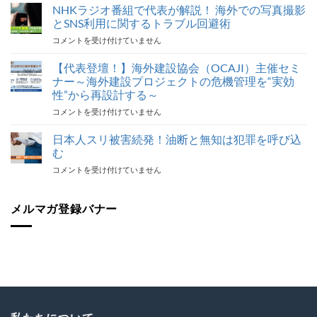
旅
NHKラジオ番組で代表が解説！ 海外での写真撮影
行
とSNS利用に関するトラブル回避術
ト
NHK
コメントを受け付けていません
ラ
ラ
ブ
ジ
【代表登壇！】海外建設協会（OCAJI）主催セミ
ル
オ
対
ナー～海外建設プロジェクトの危機管理を“実効
番
応
性”から再設計する～
組
最
【代
コメントを受け付けていません
で
後
表
代
の
登
表
日本人スリ被害続発！油断と無知は犯罪を呼び込
砦
壇！】
が
保
む
海
解
険
日
コメントを受け付けていません
外
説！
加
本
建
海
入
人
設
外
を
ス
メルマガ登録バナー
協
で
怠
リ
会
の
る
被
（OCAJI）
写
な！
害
主
真
は
続
催
撮
発！
セ
影
油
ミ
と
断
ナ
SNS
と
ー
利
無
～
用