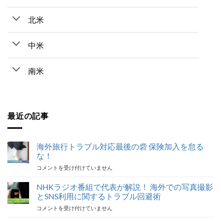
北米
中米
南米
最近の記事
海外旅行トラブル対応最後の砦 保険加入を怠る
な！
海
コメントを受け付けていません
外
旅
NHKラジオ番組で代表が解説！ 海外での写真撮影
行
とSNS利用に関するトラブル回避術
ト
NHK
コメントを受け付けていません
ラ
ラ
ブ