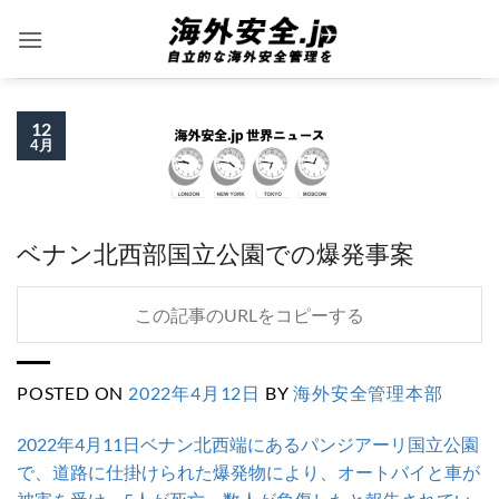
Skip
to
content
12
4月
ベナン北西部国立公園での爆発事案
この記事のURLをコピーする
POSTED ON
2022年4月12日
BY
海外安全管理本部
2022年4月11日ベナン北西端にあるパンジアーリ国立公園
で、道路に仕掛けられた爆発物により、オートバイと車が