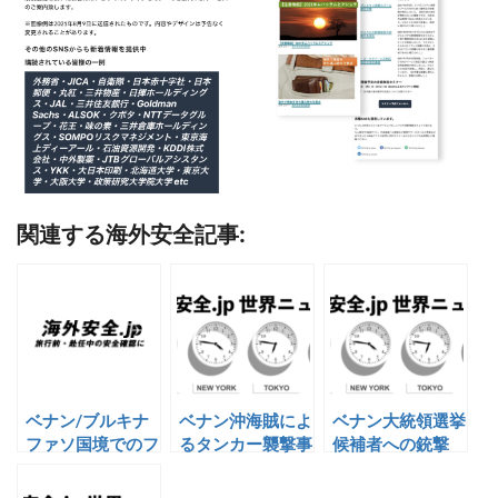
関連する海外安全記事:
ベナン/ブルキナ
ベナン沖海賊によ
ベナン大統領選挙
ファソ国境でのフ
るタンカー襲撃事
候補者への銃撃
ランス人誘拐
案