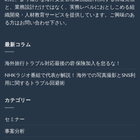
プ
ト
呼
ロ
ラ
と、業務設計だけではなく、実務レベルにおとしこめる組
び
ジ
ブ
織開発・人材教育サービスを提供しています。ご興味のあ
込
ェ
ル
む
ク
る方はお問い合わせ下さい。
回
は
ト
避
の
術
危
は
機
最新コラム
管
理
を“実
海外旅行トラブル対応最後の砦 保険加入を怠るな！
効
性”か
NHKラジオ番組で代表が解説！ 海外での写真撮影とSNS利
ら
再
用に関するトラブル回避術
設
計
す
カテゴリー
る
～
は
セミナー
事案分析