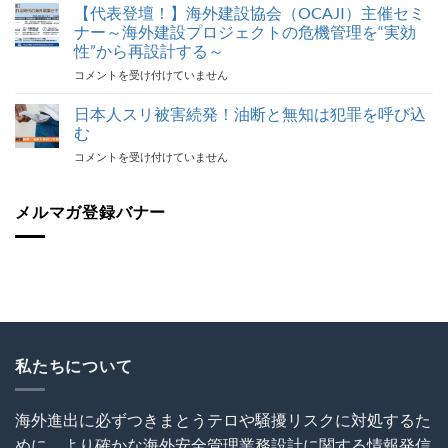
ジ
【代表登壇！】海外建設協会（OCAJI）主催セミ
ル
オ
対
ナー～海外建設プロジェクトの危機管理を“実効
番
応
性”から再設計する～
組
最
【代
コメントを受け付けていません
で
後
表
代
の
登
表
日本人スリ被害続発！油断と無知は犯罪を呼び込
砦
壇！】
が
保
む
海
解
険
日
コメントを受け付けていません
外
説！
加
本
建
海
入
人
設
外
を
ス
メルマガ登録バナー
協
で
怠
リ
会
の
る
被
（OCAJI）
写
な！
害
主
真
は
続
催
撮
発！
セ
影
油
ミ
と
断
ナ
SNS
と
ー
利
無
私たちについて
～
用
知
海
に
は
外
関
犯
建
す
海外進出に必ずつきまとうテロや騒擾リスクに対処するた
罪
設
る
めに、より確かな海外安全管理業務設計に関する情報発信
を