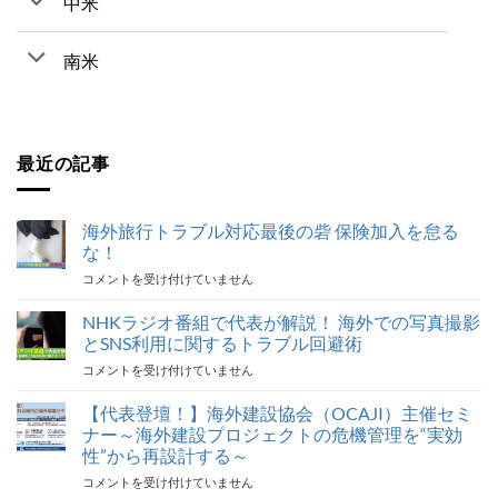
中米
南米
最近の記事
海外旅行トラブル対応最後の砦 保険加入を怠る
な！
海
コメントを受け付けていません
外
旅
NHKラジオ番組で代表が解説！ 海外での写真撮影
行
とSNS利用に関するトラブル回避術
ト
NHK
コメントを受け付けていません
ラ
ラ
ブ
ジ
【代表登壇！】海外建設協会（OCAJI）主催セミ
ル
オ
対
ナー～海外建設プロジェクトの危機管理を“実効
番
応
性”から再設計する～
組
最
【代
コメントを受け付けていません
で
後