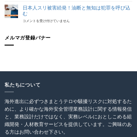
表
代
の
登
表
日本人スリ被害続発！油断と無知は犯罪を呼び込
砦
壇！】
が
保
む
海
解
険
日
コメントを受け付けていません
外
説！
加
本
建
海
入
人
設
外
を
ス
メルマガ登録バナー
協
で
怠
リ
会
の
る
被
（OCAJI）
写
な！
害
主
真
は
続
催
撮
発！
セ
影
油
ミ
と
断
ナ
SNS
と
ー
利
無
私たちについて
～
用
知
海
に
は
外
関
犯
建
す
海外進出に必ずつきまとうテロや騒擾リスクに対処するた
罪
設
る
めに、より確かな海外安全管理業務設計に関する情報発信
を
プ
ト
呼
ロ
ラ
と、業務設計だけではなく、実務レベルにおとしこめる組
び
ジ
ブ
織開発・人材教育サービスを提供しています。ご興味のあ
込
ェ
ル
む
ク
る方はお問い合わせ下さい。
回
は
ト
避