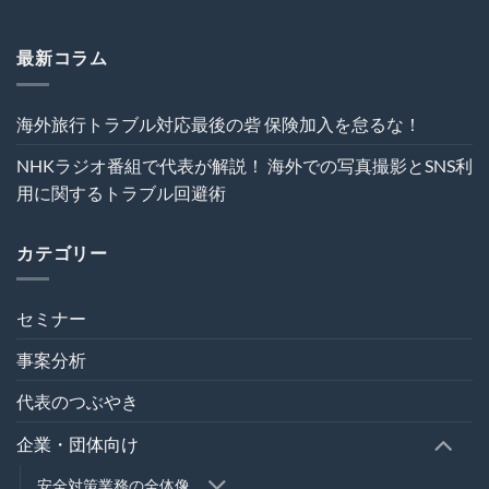
の
術
危
は
機
最新コラム
管
理
を“実
海外旅行トラブル対応最後の砦 保険加入を怠るな！
効
性”か
NHKラジオ番組で代表が解説！ 海外での写真撮影とSNS利
ら
再
用に関するトラブル回避術
設
計
す
カテゴリー
る
～
は
セミナー
事案分析
代表のつぶやき
企業・団体向け
安全対策業務の全体像