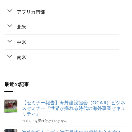
アフリカ南部
北米
中米
南米
最近の記事
【セミナー報告】海外建設協会（OCAJI）ビジネ
スセミナー『世界が揺れる時代の海外事業セキュ
リティ』
【セ
コメントを受け付けていません
ミ
ナ