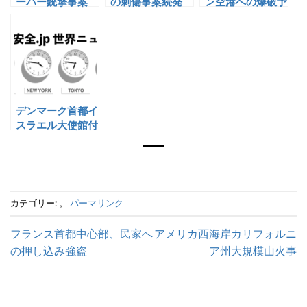
ーパー銃撃事案
の刺傷事案続発
ン空港への爆破予
告
デンマーク首都イ
スラエル大使館付
近での爆発
カテゴリー: 。
パーマリンク
フランス首都中心部、民家へ
アメリカ西海岸カリフォルニ
の押し込み強盗
ア州大規模山火事