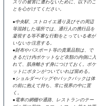
スリの被害に遭わないために、以下のこ
とを心がけてください。
●中央駅、ストロイエ通り及びその周辺
等混雑した場所では、通行人の携行品を
凝視する等不審な行動をとっている者が
いないか注意する。
●財布やパスポート等の貴重品類は、で
きるだけ内ポケットなど衣類の内側に入
れて、肌身離さず身につけておく。ポケ
ットにボタンがついていれば留める。
●ショルダーバッグやバックパックは体
の前に抱えて持ち、常に視界の中に置
く。
●電車の網棚や通路、レストランのテー