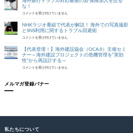
海外旅行トラブル対応最後の砦 保険加入を怠る
ー
な！
報
海
コメントを受け付けていません
告】
外
海
旅
NHKラジオ番組で代表が解説！ 海外での写真撮影
外
行
建
とSNS利用に関するトラブル回避術
ト
設
NHK
コメントを受け付けていません
ラ
協
ラ
ブ
会
ジ
【代表登壇！】海外建設協会（OCAJI）主催セミ
ル
（OCAJI）
オ
対
ナー～海外建設プロジェクトの危機管理を“実効
ビ
番
応
ジ
性”から再設計する～
組
最
ネ
【代
コメントを受け付けていません
で
後
ス
表
代
の
セ
登
表
砦
ミ
壇！】
メルマガ登録バナー
が
保
ナ
海
解
険
ー
外
説！
加
『世
建
海
入
界
設
外
を
が
協
で
怠
揺
会
の
る
れ
（OCAJI）
写
な！
る
主
真
は
時
催
撮
私たちについて
代
セ