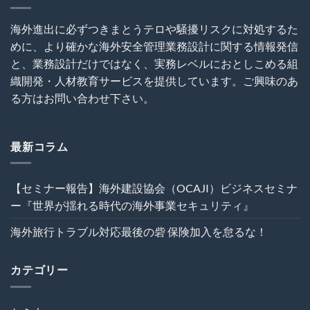
影
の
ミ
と
海
ナ
SNS
海外進出に必ずつきまとうテロや騒擾リスクに対処するた
外
ー
利
事
めに、より確かな海外安全管理業務設計に関する情報発信
～
用
業
海
に
と、業務設計だけではなく、実務レベルにおとしこめる組
セ
外
関
キ
織開発・人材教育サービスを提供しています。ご興味のあ
建
す
ュ
設
る
る方はお問い合わせ下さい。
リ
プ
ト
テ
ロ
ラ
ィ』
ジ
ブ
は
ェ
ル
最新コラム
ク
回
ト
避
の
術
【セミナー報告】海外建設協会（OCAJI）ビジネスセミナ
危
は
機
ー『世界が揺れる時代の海外事業セキュリティ』
管
理
海外旅行トラブル対応最後の砦 保険加入を怠るな！
を“実
効
性”か
カテゴリー
ら
再
設
計