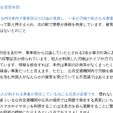
全管理本部
を走るPER車内で乗客同士の口論が発展し、一名が刃物で刺される事
って取り押さえられ、次の駅で警察が身柄を拘束しています。被
はないとのこと
駅付近を走行中、乗車前から口論していたとされる2名が暴力行為に
の目撃証言が得られています。犯人が利用した刃物はナイフや刀で
ています。情報を総合すれば、本件は事前の計画等がなくまった
縁遠い事案だったと言えます。ただし、公共交通機関内で刃物を
を含む外国人がなんらかの被害を受けていても不思議ではありま
3人が刺される事象が発生している点にも注意が必要です。
慣れな
多くいる公共交通機関や公共の場所では周囲で発生する異変にい
スマホやイヤホンを利用することは注意力を自ら遮断することに
が窃盗の標的になりえるという点でおススメしません。