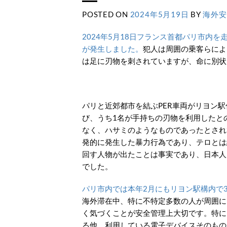
POSTED ON
2024年5月19日
BY
海外安
2024年5月18日フランス首都パリ市内
が発生しました。
犯人は周囲の乗客らによ
は足に刃物を刺されていますが、命に別状
パリと近郊都市を結ぶPER車両がリヨン
び、うち1名が手持ちの刃物を利用したと
なく、ハサミのようなものであったとされ
発的に発生した暴力行為であり、テロとは
回す人物が出たことは事実であり、日本人
でした。
パリ市内では本年2月にもリヨン駅構内で
海外滞在中、特に不特定多数の人が周囲に
く気づくことが安全管理上大切です。特に
る他、利用している電子デバイスそのもの