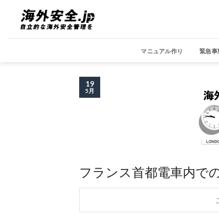
Skip
to
content
マニュアル作り
緊急事
19
5月
フランス首都電車内で