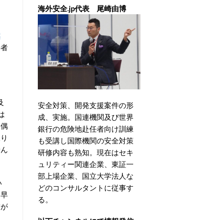
海外安全.jp代表 尾崎由博
案
害者
及
安全対策、開発支援案件の形
は
成、実施。国連機関及び世界
く偶
銀行の危険地赴任者向け訓練
振り
も受講し国際機関の安全対策
せん
研修内容も熟知。現在はセキ
ュリティー関連企業、東証一
部上場企業、国立大学法人な
い
どのコンサルタントに従事す
ち早
る。
繋が