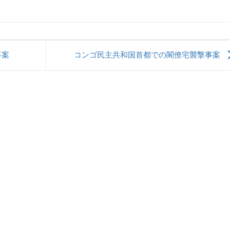
事案
コンゴ民主共和国首都での閣僚宅襲撃事案