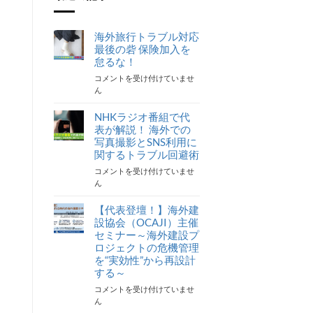
海外旅行トラブル対応
最後の砦 保険加入を
怠るな！
海
コメントを受け付けていませ
外
ん
旅
行
NHKラジオ番組で代
ト
表が解説！ 海外での
ラ
写真撮影とSNS利用に
ブ
関するトラブル回避術
ル
NHK
コメントを受け付けていませ
対
ラ
ん
応
ジ
最
オ
【代表登壇！】海外建
後
番
の
設協会（OCAJI）主催
組
砦
セミナー～海外建設プ
で
保
ロジェクトの危機管理
代
険
を“実効性”から再設計
表
加
する～
が
入
【代
コメントを受け付けていませ
解
を
表
ん
説！
怠
登