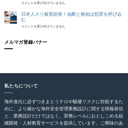
【代
コメントを受け付けていません
で
後
表
代
の
登
表
日本人スリ被害続発！油断と無知は犯罪を呼び込
砦
壇！】
が
保
む
海
解
険
日
コメントを受け付けていません
外
説！
加
本
建
海
入
人
設
外
を
ス
メルマガ登録バナー
協
で
怠
リ
会
の
る
被
（OCAJI）
写
な！
害
主
真
は
続
催
撮
発！
セ
影
油
ミ
と
断
ナ
SNS
と
ー
利
無
私たちについて
～
用
知
海
に
は
外
関
犯
建
す
海外進出に必ずつきまとうテロや騒擾リスクに対処するた
罪
設
る
めに、より確かな海外安全管理業務設計に関する情報発信
を
プ
ト
呼
ロ
ラ
と、業務設計だけではなく、実務レベルにおとしこめる組
び
ジ
ブ
織開発・人材教育サービスを提供しています。ご興味のあ
込
ェ
ル