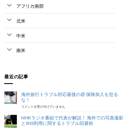
アフリカ南部
北米
中米
南米
最近の記事
海外旅行トラブル対応最後の砦 保険加入を怠る
な！
海
コメントを受け付けていません
外
旅
NHKラジオ番組で代表が解説！ 海外での写真撮影
行
とSNS利用に関するトラブル回避術
ト