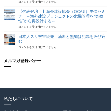
NHK
コメントを受け付けていません
ラ
ラ
ブ
ジ
【代表登壇！】海外建設協会（OCAJI）主催セミ
ル
オ
対
ナー～海外建設プロジェクトの危機管理を“実効
番
応
性”から再設計する～
組
最
【代
コメントを受け付けていません
で
後
表
代
の
登
表
日本人スリ被害続発！油断と無知は犯罪を呼び込
砦
壇！】
が
保
む
海
解
険
日
コメントを受け付けていません
外
説！
加
本
建
海
入
人
設
外
を
ス
メルマガ登録バナー
協
で
怠
リ
会
の
る
被
（OCAJI）
写
な！
害
主
真
は
続
催
撮
発！
セ
影
油
ミ
と
断
ナ
SNS
と
ー
利
無
私たちについて
～
用
知
海
に
は
外
関
犯
建