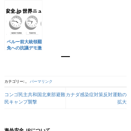
宣言
議活動
ペルー前大統領罷
免への抗議デモ激
化
カテゴリー: 。
パーマリンク
コンゴ民主共和国北東部避難
カナダ感染症対策反対運動の
民キャンプ襲撃
拡大
海外安全.JPについて