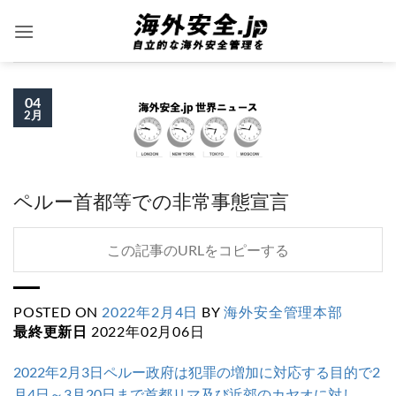
Skip
to
content
04
2月
ペルー首都等での非常事態宣言
この記事のURLをコピーする
POSTED ON
2022年2月4日
BY
海外安全管理本部
最終更新日
2022年02月06日
2022年2月3日ペルー政府
は犯罪の増加に対応する目的で2
月4日～3月20日まで首都リマ及び近郊のカヤオに対し、