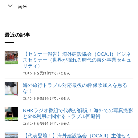
南米
最近の記事
【セミナー報告】海外建設協会（OCAJI）ビジネ
スセミナー（世界が揺れる時代の海外事業セキュ
リティ）
【セ
コメントを受け付けていません
ミ
ナ
海外旅行トラブル対応最後の砦 保険加入を怠る
ー
な！
報
海
コメントを受け付けていません
告】
外
海
旅
NHKラジオ番組で代表が解説！ 海外での写真撮影
外
行
建
とSNS利用に関するトラブル回避術
ト
設
NHK
コメントを受け付けていません
ラ
協
ラ
ブ
会
ジ
【代表登壇！】海外建設協会（OCAJI）主催セミ
ル
（OCAJI）