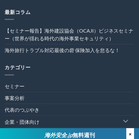
ィ）
ジ
ブ
は
ェ
ル
最新コラム
ク
回
ト
避
の
術
【セミナー報告】海外建設協会（OCAJI）ビジネスセミナ
危
は
機
ー（世界が揺れる時代の海外事業セキュリティ）
管
理
海外旅行トラブル対応最後の砦 保険加入を怠るな！
を“実
効
性”か
カテゴリー
ら
再
設
計
セミナー
す
る
事案分析
～
は
代表のつぶやき
企業・団体向け
個人向け
×
海外安全.jp
無料週刊