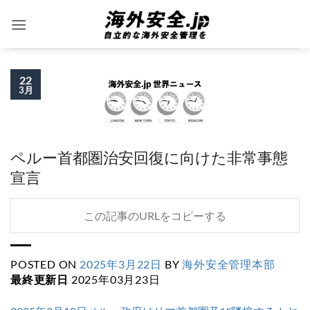
Skip
to
content
22
3月
ペルー首都圏治安回復に向けた非常事態
宣言
この記事のURLをコピーする
POSTED ON
2025年3月22日
BY
海外安全管理本部
最終更新日
2025年03月23日