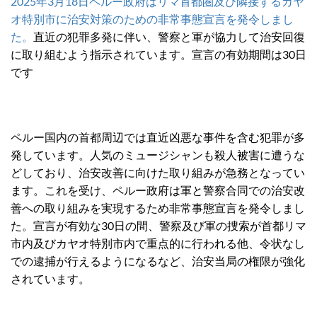
2025年3月18日ペルー政府はリマ首都圏及び隣接するカヤ
オ特別市に治安対策のための非常事態宣言を発令しまし
た。
直近の犯罪多発に伴い、警察と軍が協力して治安回復
に取り組むよう指示されています。宣言の有効期間は30日
です
ペルー国内の首都周辺では直近凶悪な事件を含む犯罪が多
発しています。人気のミュージシャンも殺人被害に遭うな
どしており、治安改善に向けた取り組みが急務となってい
ます。これを受け、ペルー政府は軍と警察合同での治安改
善への取り組みを実現するため非常事態宣言を発令しまし
た。宣言が有効な30日の間、警察及び軍の捜索が首都リマ
市内及びカヤオ特別市内で重点的に行われる他、令状なし
での逮捕が行えるようになるなど、治安当局の権限が強化
されています。