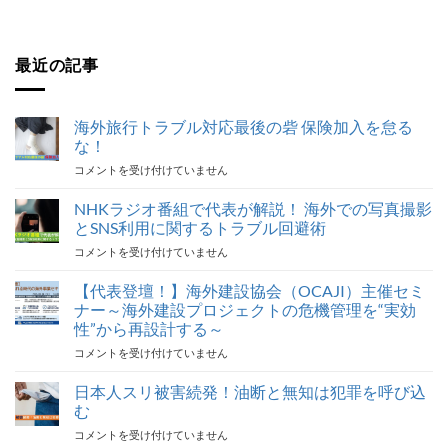
最近の記事
海外旅行トラブル対応最後の砦 保険加入を怠る
な！
海
コメントを受け付けていません
外
旅
NHKラジオ番組で代表が解説！ 海外での写真撮影
行
とSNS利用に関するトラブル回避術
ト
NHK
コメントを受け付けていません
ラ
ラ
ブ
ジ
【代表登壇！】海外建設協会（OCAJI）主催セミ
ル
オ
対
ナー～海外建設プロジェクトの危機管理を“実効
番
応
性”から再設計する～
組
最
【代
コメントを受け付けていません
で
後
表
代
の
登
表
日本人スリ被害続発！油断と無知は犯罪を呼び込
砦
壇！】
が
保
む
海
解
険
日
コメントを受け付けていません
外
説！
加