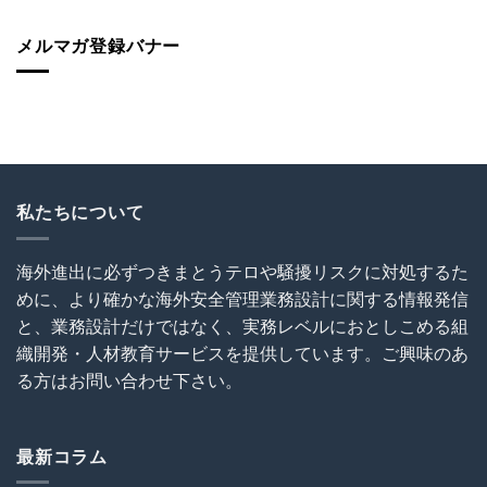
本
建
海
入
人
設
外
を
ス
メルマガ登録バナー
協
で
怠
リ
会
の
る
被
（OCAJI）
写
な！
害
主
真
は
続
催
撮
発！
セ
影
油
ミ
と
断
ナ
SNS
と
ー
利
無
私たちについて
～
用
知
海
に
は
外
関
犯
建
す
海外進出に必ずつきまとうテロや騒擾リスクに対処するた
罪
設
る
めに、より確かな海外安全管理業務設計に関する情報発信
を
プ
ト
呼
ロ
ラ
と、業務設計だけではなく、実務レベルにおとしこめる組
び
ジ
ブ
織開発・人材教育サービスを提供しています。ご興味のあ
込
ェ
ル
む
ク
る方はお問い合わせ下さい。
回
は
ト
避
の
術
危
は
機
最新コラム
管