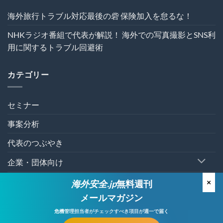
理
を“実
海外旅行トラブル対応最後の砦 保険加入を怠るな！
効
性”か
NHKラジオ番組で代表が解説！ 海外での写真撮影とSNS利
ら
再
用に関するトラブル回避術
設
計
す
カテゴリー
る
～
は
セミナー
事案分析
代表のつぶやき
企業・団体向け
個人向け
×
海外安全.jp
無料週刊
メールマガジン
有料セミナー
危機管理担当者が
チェックすべき項目が週一で届く