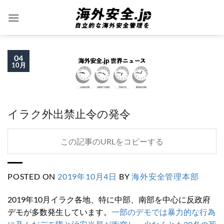
Skip
to
content
04
10月
イラク外出禁止令の発令
この記事のURLをコピーする
POSTED ON
2019年10月4日
BY
海外安全管理本部
2019年10月イラク各地、特に中部、南部を中心に反政府
デモが多数発生しています。
一部のデモでは暴力的な行為