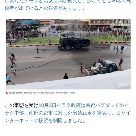
に及んだデモ隊と治安当局が衝突し、少なくとも20名の死
傷者が出ているとの報道があります
。
この事態を受け
10月3日イラク政府は首都バグダッドやイ
ラク中部、南部の都市に対し外出禁止令を発表し、またイ
ンターネットの
接続を制限しました
。