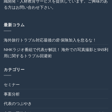
織開発・人材教育サービスを提供しています。ご興味のあ
込
ェ
ル
む
ク
る方はお問い合わせ下さい。
回
は
ト
避
の
術
危
は
機
最新コラム
管
理
を“実
海外旅行トラブル対応最後の砦 保険加入を怠るな！
効
性”か
NHKラジオ番組で代表が解説！ 海外での写真撮影とSNS利
ら
再
用に関するトラブル回避術
設
計
す
カテゴリー
る
～
は
セミナー
事案分析
代表のつぶやき