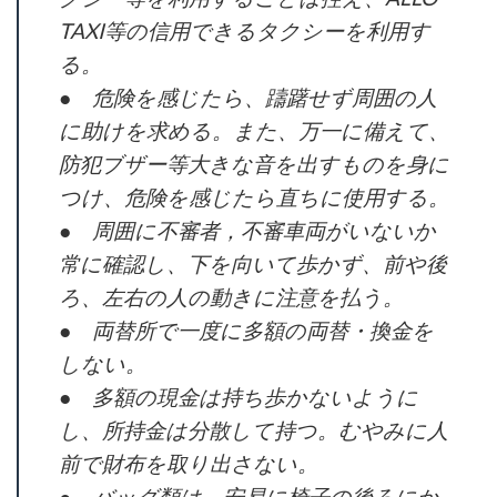
TAXI等の信用できるタクシーを利用す
る。
● 危険を感じたら、躊躇せず周囲の人
に助けを求める。また、万一に備えて、
防犯ブザー等大きな音を出すものを身に
つけ、危険を感じたら直ちに使用する。
● 周囲に不審者，不審車両がいないか
常に確認し、下を向いて歩かず、前や後
ろ、左右の人の動きに注意を払う。
● 両替所で一度に多額の両替・換金を
しない。
● 多額の現金は持ち歩かないように
し、所持金は分散して持つ。むやみに人
前で財布を取り出さない。
● バッグ類は、安易に椅子の後ろにか