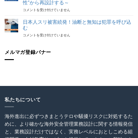
応
性”から再設計する～
組
最
【代
コメントを受け付けていません
で
後
表
代
の
登
表
日本人スリ被害続発！油断と無知は犯罪を呼び込
砦
壇！】
が
保
む
海
解
険
日
コメントを受け付けていません
外
説！
加
本
建
海
入
人
設
外
を
ス
メルマガ登録バナー
協
で
怠
リ
会
の
る
被
（OCAJI）
写
な！
害
主
真
は
続
催
撮
発！
セ
影
油
ミ
と
断
ナ
SNS
と
ー
利
無
私たちについて
～
用
知
海
に
は
外
関
犯
建
す
海外進出に必ずつきまとうテロや騒擾リスクに対処するた
罪
設
る
めに、より確かな海外安全管理業務設計に関する情報発信
を
プ
ト
呼
ロ
ラ
と、業務設計だけではなく、実務レベルにおとしこめる組
び
ジ
ブ