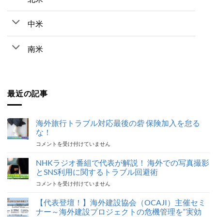
中米
南米
最近の記事
海外旅行トラブル対応最後の砦 保険加入を怠る
な！
海
コメントを受け付けていません
外
旅
NHKラジオ番組で代表が解説！ 海外での写真撮影
行
とSNS利用に関するトラブル回避術
ト
NHK
コメントを受け付けていません
ラ
ラ
ブ
ジ
【代表登壇！】海外建設協会（OCAJI）主催セミ
ル
オ
対
ナー～海外建設プロジェクトの危機管理を“実効
番