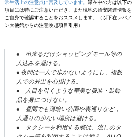
常生活上の注意点に言及しています。
滞在中の方は以下の
項目には特にご注意いただき、また現地の治安関連情報を
ご自身で確認することをおススメします。（以下在レバノ
ン大使館からの注意喚起項目引用）
● 出来るだけショッピングモール等の
人込みを避ける。
● 夜間は一人で歩かないようにし、複数
人での外出を心掛ける。
● 人目を引くような華美な服装・装飾
品を身につけない。
● 昼間でも薄暗い公園や裏通りなど，
人通りの少ない場所は避ける。
● タクシーを利用する際は、流しのタ
クシー等を利用することは控え、ALLO