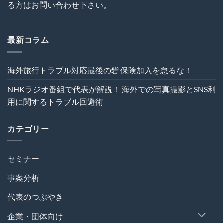
む
ク
る方はお問い合わせ下さい。
回
は
ト
避
の
術
危
は
機
最新コラム
管
理
を“実
海外旅行トラブル対応最後の砦 保険加入を怠るな！
効
性”か
NHKラジオ番組で代表が解説！ 海外での写真撮影とSNS利
ら
再
用に関するトラブル回避術
設
計
す
カテゴリー
る
～
は
セミナー
事案分析
代表のつぶやき
企業・団体向け