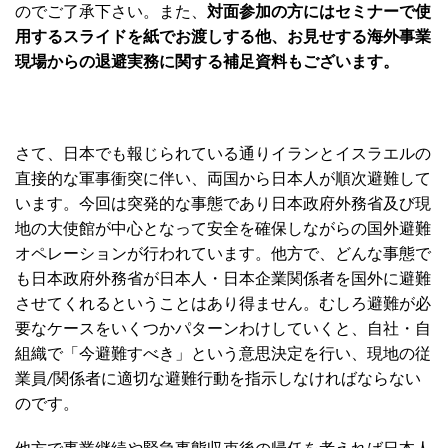
のでご了承下さい。また、
対面参加の方にはセミナーで使
用するスライドを紙でお渡しする他、お見せする海外事業
現場からの退避実務に関する補足資料もございます。
さて、日本でも報じられている通りイランとイスラエルの
直接的な軍事衝突に伴い、両国から日本人が順次避難して
います。今回は突発的な事態であり日本政府外務省及び現
地の大使館が中心となって安全を確保しながらの国外避難
オペレーションが行われています。他方で、どんな事態で
も日本政府外務省が日本人・日本企業関係者を国外に避難
させてくれるということはあり得ません。むしろ避難が必
要なケースをいくつかパターンわけしていくと、自社・自
組織で「今避難すべき」という意思決定を行い、現地の従
業員/関係者に適切な避難行動を指示しなければならない
のです。
他方で事業継続や緊急事態収束後の帰任を考えれば日本人