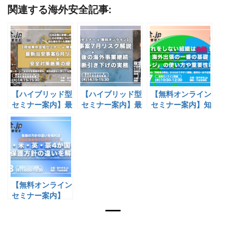
関連する海外安全記事:
【ハイブリッド型
【ハイブリッド型
【無料オンライン
セミナー案内】最
セミナー案内】最
セミナー案内】知
新治安事案/6月リ
新治安事案/7月リ
らない組織は危
スク解説+安全対
スク解説+危機発
険！ 海外出張の
策施策の優先順位
生後リスク対応解
基礎「たびレジ」
除の実務
ご紹介
【無料オンライン
セミナー案内】
「日・米・英・豪
4か国の国民保護