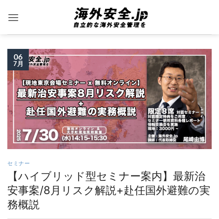
Skip
to
content
06
7月
セミナー
【ハイブリッド型セミナー案内】最新治
安事案/8月リスク解説+赴任国外避難の実
務概説