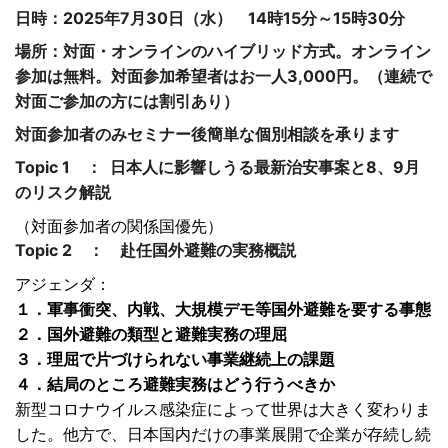
日時：2025年7月30日（水） 14時15分～15時30分
場所：対面・オンラインのハイブリッド方式。オンライン
参加は無料。対面参加希望者はお一人3,000円。（連続で
対面ご参加の方には割引あり）
対面参加者のみセミナー後簡単な個別相談を承ります
Topic 1 ： 日本人に影響しうる最新治安事案と8、9月
のリスク解説
（対面参加者の関係国優先）
Topic 2 ： 赴任国外避難の実務概説
アジェンダ：
１．軍事衝突、内戦、大規模デモ等国外避難を要する事態
２．国外避難の類型と避難実務の理屈
３．理屈で片づけられない事業継続上の課題
４．結局のところ避難実務はどう行うべきか
新型コロナウイルス感染症によって世界は大きく変わりま
した。他方で、日本国内だけの事業展開で企業が存続し続