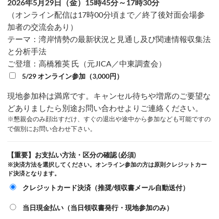
2026年5月29日（金）15時45分～17時30分
（オンライン配信は17時00分頃まで／終了後対面会場参
加者の交流会あり）
テーマ：湾岸情勢の最新状況と見通し及び関連情報収集法
と分析手法
ご登壇：高橋雅英 氏（元JICA／中東調査会）
5/29 オンライン参加（3,000円）
現地参加枠は満席です。キャンセル待ちや増席のご要望な
どありましたら別途お問い合わせよりご連絡ください。
※懇親会のみ顔出すだけ、すぐの退出や途中から参加なども可能ですの
で個別にお問い合わせ下さい。
【重要】お支払い方法・区分の確認 (必須)
※決済方法を選択してください。オンライン参加の方は原則クレジットカー
ド決済となります。
クレジットカード決済（推奨/領収書メール自動送付）
当日現金払い（当日領収書発行・現地参加のみ）