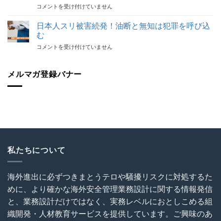
【代
コメントを受け付けていません
で
後
表
代
の
登
表
日本人スリ被害続発！油断と無知は犯罪を呼び込
砦
壇！】
が
保
む
海
解
険
日
コメントを受け付けていません
外
説！
加
本
建
海
入
人
設
外
を
ス
メルマガ登録バナー
協
で
怠
リ
会
の
る
被
（OCAJI）
写
な！
害
主
真
は
続
催
撮
発！
セ
影
油
ミ
と
断
ナ
SNS
と
ー
利
無
私たちについて
～
用
知
海
に
は
外
関
犯
建
す
海外進出に必ずつきまとうテロや騒擾リスクに対処するた
罪
設
る
めに、より確かな海外安全管理業務設計に関する情報発信
を
プ
ト
呼
ロ
ラ
と、業務設計だけではなく、実務レベルにおとしこめる組
び
ジ
ブ
織開発・人材教育サービスを提供しています。ご興味のあ
込
ェ
ル