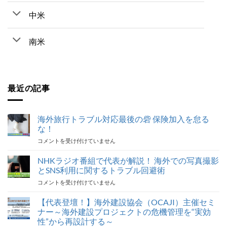
中米
南米
最近の記事
海外旅行トラブル対応最後の砦 保険加入を怠る
な！
海
コメントを受け付けていません
外
旅
NHKラジオ番組で代表が解説！ 海外での写真撮影
行
とSNS利用に関するトラブル回避術
ト
NHK
コメントを受け付けていません
ラ
ラ
ブ
ジ
【代表登壇！】海外建設協会（OCAJI）主催セミ
ル
オ
対
ナー～海外建設プロジェクトの危機管理を“実効
番
応
性”から再設計する～
組
最