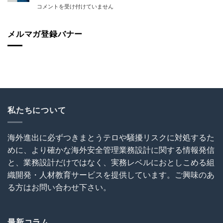
険
日
コメントを受け付けていません
外
説！
加
本
建
海
入
人
設
外
を
ス
メルマガ登録バナー
協
で
怠
リ
会
の
る
被
（OCAJI）
写
な！
害
主
真
は
続
催
撮
発！
セ
影
油
ミ
と
断
ナ
SNS
と
ー
利
無
私たちについて
～
用
知
海
に
は
外
関
犯
建
す
海外進出に必ずつきまとうテロや騒擾リスクに対処するた
罪
設
る
めに、より確かな海外安全管理業務設計に関する情報発信
を
プ
ト
呼
ロ
ラ
と、業務設計だけではなく、実務レベルにおとしこめる組
び
ジ
ブ
織開発・人材教育サービスを提供しています。ご興味のあ
込
ェ
ル
む
ク
る方はお問い合わせ下さい。
回
は
ト
避
の
術
危
は
機
最新コラム