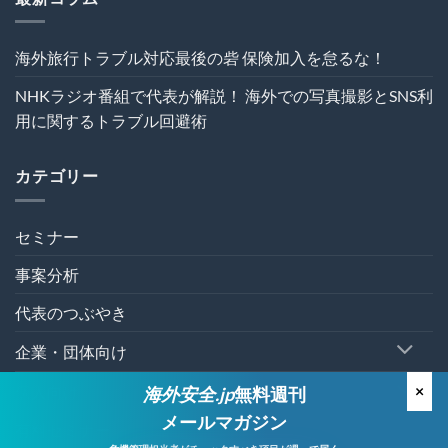
管
理
を“実
海外旅行トラブル対応最後の砦 保険加入を怠るな！
効
性”か
NHKラジオ番組で代表が解説！ 海外での写真撮影とSNS利
ら
再
用に関するトラブル回避術
設
計
す
カテゴリー
る
～
は
セミナー
事案分析
代表のつぶやき
企業・団体向け
個人向け
×
海外安全.jp
無料週刊
メールマガジン
有料セミナー