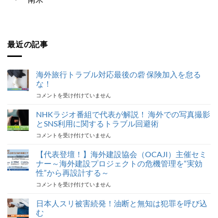
最近の記事
海外旅行トラブル対応最後の砦 保険加入を怠る
な！
海
コメントを受け付けていません
外
旅
NHKラジオ番組で代表が解説！ 海外での写真撮影
行
とSNS利用に関するトラブル回避術
ト
NHK
コメントを受け付けていません
ラ
ラ
ブ
ジ
【代表登壇！】海外建設協会（OCAJI）主催セミ
ル
オ
対
ナー～海外建設プロジェクトの危機管理を“実効
番
応
性”から再設計する～
組
最
【代
コメントを受け付けていません
で
後
表
代
の
登
表
日本人スリ被害続発！油断と無知は犯罪を呼び込
砦
壇！】
が
保
む
海
解