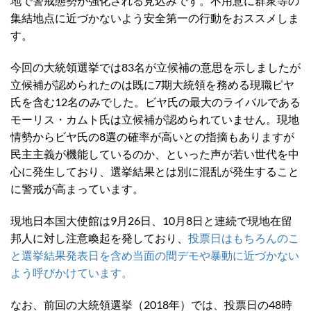
地で警戒態勢が強化される見込みです。不用意に群衆等の
集結地点に近づかないよう安全第一の行動をおススメしま
す。
今回の大統領選挙では83名が立候補の意思を示しましたが
立候補が認められたのは既に7期大統領を務める現職ピヤ
氏を含む12名のみでした。ビヤ氏の最大のライバルである
モーリス・カムト氏は立候補が認められていません。現地
情勢からビヤ氏の8選の確率が高いとの指摘もありますが
民主主義が機能しているのか、といった声が若い世代を中
心に発生しており、選挙結果とは別に混乱が発生すること
に警戒が高まっています。
現地日本国大使館は9月26日、10月8日と連続で現地在留
邦人に対し注意喚起を発しており、
投票日はもちろんのこ
と選挙結果発表日を含め当面の間デモや暴動に近づかない
よう呼びかけています。
なお、前回の大統領選挙（2018年）では、投票日の48時