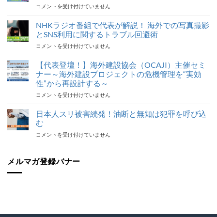
海
コメントを受け付けていません
外
旅
NHKラジオ番組で代表が解説！ 海外での写真撮影
行
とSNS利用に関するトラブル回避術
ト
NHK
コメントを受け付けていません
ラ
ラ
ブ
ジ
【代表登壇！】海外建設協会（OCAJI）主催セミ
ル
オ
対
ナー～海外建設プロジェクトの危機管理を“実効
番
応
性”から再設計する～
組
最
【代
コメントを受け付けていません
で
後
表
代
の
登
表
日本人スリ被害続発！油断と無知は犯罪を呼び込
砦
壇！】
が
保
む
海
解
険
日
コメントを受け付けていません
外
説！
加
本
建
海
入
人
設
外
を
ス
メルマガ登録バナー
協
で
怠
リ
会
の
る
被
（OCAJI）
写
な！
害
主
真
は
続
催
撮
発！
セ
影
油
ミ
と
断