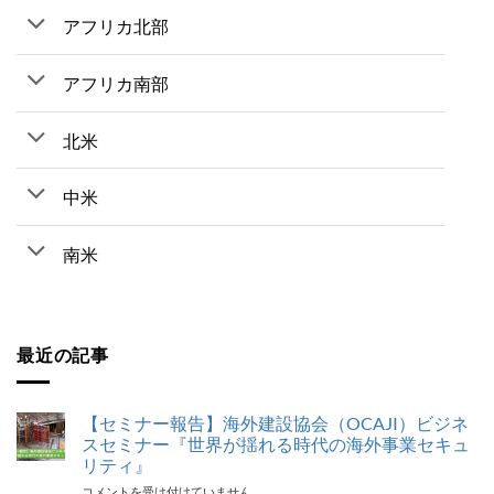
アフリカ北部
アフリカ南部
北米
中米
南米
最近の記事
【セミナー報告】海外建設協会（OCAJI）ビジネ
スセミナー『世界が揺れる時代の海外事業セキュ
リティ』
【セ
コメントを受け付けていません