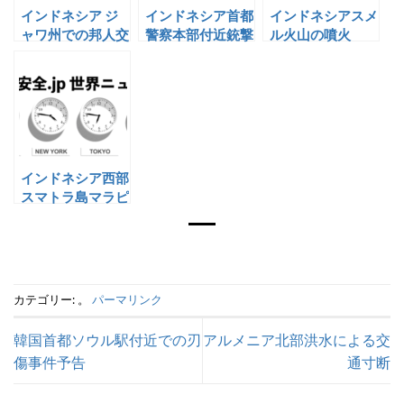
インドネシア ジ
インドネシア首都
インドネシアスメ
ャワ州での邦人交
警察本部付近銃撃
ル火山の噴火
通事故死
事案
インドネシア西部
スマトラ島マラピ
火山の噴火
カテゴリー: 。
パーマリンク
韓国首都ソウル駅付近での刃
アルメニア北部洪水による交
傷事件予告
通寸断