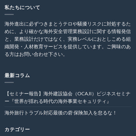
主
真
は
時
催
撮
私たちについて
代
セ
影
の
ミ
と
海
ナ
SNS
海外進出に必ずつきまとうテロや騒擾リスクに対処するた
外
ー
利
事
めに、より確かな海外安全管理業務設計に関する情報発信
～
用
業
海
に
と、業務設計だけではなく、実務レベルにおとしこめる組
セ
外
関
キ
織開発・人材教育サービスを提供しています。ご興味のあ
建
す
ュ
設
る
る方はお問い合わせ下さい。
リ
プ
ト
テ
ロ
ラ
ィ』
ジ
ブ
は
ェ
ル
最新コラム
ク
回
ト
避
の
術
【セミナー報告】海外建設協会（OCAJI）ビジネスセミナ
危
は
機
ー『世界が揺れる時代の海外事業セキュリティ』
管
理
海外旅行トラブル対応最後の砦 保険加入を怠るな！
を“実
効
性”か
カテゴリー
ら
再