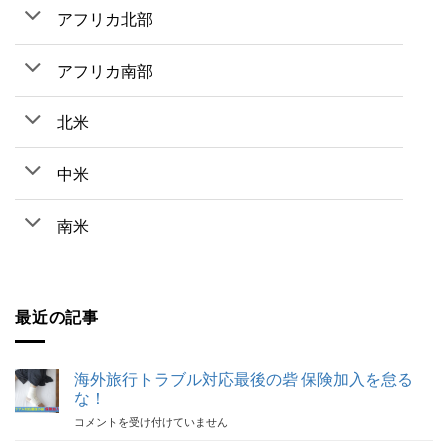
アフリカ北部
アフリカ南部
北米
中米
南米
最近の記事
海外旅行トラブル対応最後の砦 保険加入を怠る
な！
海
コメントを受け付けていません
外