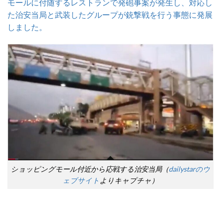
モールに付随するレストランで発砲事案が発生し、対応し
た治安当局と武装したグループが銃撃戦を行う事態に発展
しました。
ショッピングモール付近から応戦する治安当局（
dailystarのウ
ェブサイト
よりキャプチャ）