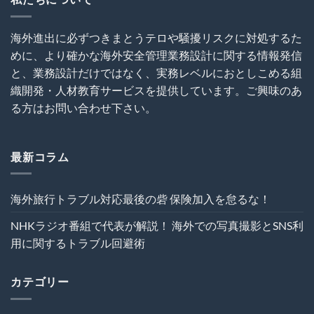
知
海
に
は
外
関
犯
建
す
海外進出に必ずつきまとうテロや騒擾リスクに対処するた
罪
設
る
めに、より確かな海外安全管理業務設計に関する情報発信
を
プ
ト
呼
ロ
ラ
と、業務設計だけではなく、実務レベルにおとしこめる組
び
ジ
ブ
織開発・人材教育サービスを提供しています。ご興味のあ
込
ェ
ル
む
ク
る方はお問い合わせ下さい。
回
は
ト
避
の
術
危
は
機
最新コラム
管
理
を“実
海外旅行トラブル対応最後の砦 保険加入を怠るな！
効
性”か
NHKラジオ番組で代表が解説！ 海外での写真撮影とSNS利
ら
再
用に関するトラブル回避術
設
計
す
カテゴリー
る
～
は