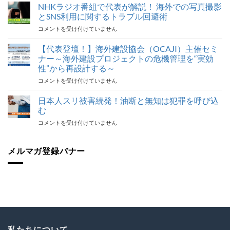
旅
NHKラジオ番組で代表が解説！ 海外での写真撮影
行
とSNS利用に関するトラブル回避術
ト
NHK
コメントを受け付けていません
ラ
ラ
ブ
ジ
【代表登壇！】海外建設協会（OCAJI）主催セミ
ル
オ
対
ナー～海外建設プロジェクトの危機管理を“実効
番
応
性”から再設計する～
組
最
【代
コメントを受け付けていません
で
後
表
代
の
登
表
日本人スリ被害続発！油断と無知は犯罪を呼び込
砦
壇！】
が
保
む
海
解
険
日
コメントを受け付けていません
外
説！
加
本
建
海
入
人
設
外
を
ス
メルマガ登録バナー
協
で
怠
リ
会
の
る
被
（OCAJI）
写
な！
害
主
真
は
続
催
撮
発！
セ
影
油
ミ
と
断
ナ
SNS
と
ー
利
無
私たちについて
～
用