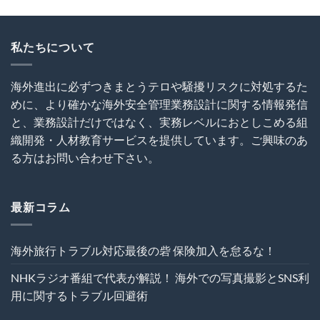
油
ミ
と
断
ナ
SNS
と
ー
利
無
私たちについて
～
用
知
海
に
は
外
関
犯
建
す
海外進出に必ずつきまとうテロや騒擾リスクに対処するた
罪
設
る
めに、より確かな海外安全管理業務設計に関する情報発信
を
プ
ト
呼
ロ
ラ
と、業務設計だけではなく、実務レベルにおとしこめる組
び
ジ
ブ
織開発・人材教育サービスを提供しています。ご興味のあ
込
ェ
ル
む
ク
る方はお問い合わせ下さい。
回
は
ト
避
の
術
危
は
機
最新コラム
管
理
を“実
海外旅行トラブル対応最後の砦 保険加入を怠るな！
効
性”か
NHKラジオ番組で代表が解説！ 海外での写真撮影とSNS利
ら
再
用に関するトラブル回避術
設
計