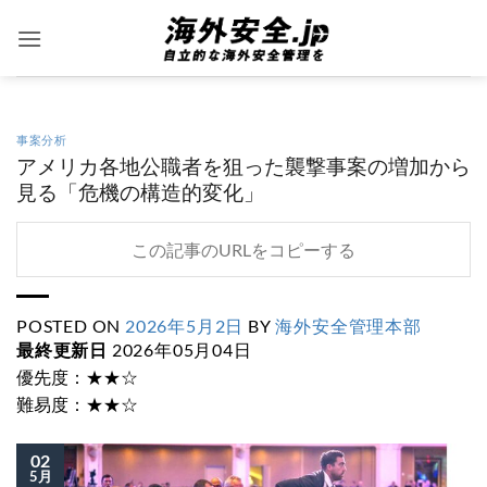
Skip
to
content
事案分析
アメリカ各地公職者を狙った襲撃事案の増加から
見る「危機の構造的変化」
この記事のURLをコピーする
POSTED ON
2026年5月2日
BY
海外安全管理本部
最終更新日
2026年05月04日
優先度：★★☆
難易度：★★☆
02
5月