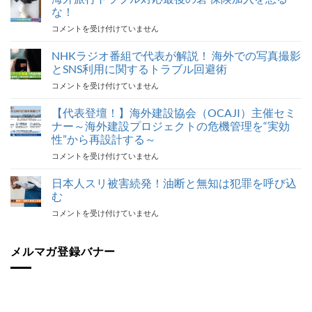
な！
海
コメントを受け付けていません
外
旅
NHKラジオ番組で代表が解説！ 海外での写真撮影
行
とSNS利用に関するトラブル回避術
ト
NHK
コメントを受け付けていません
ラ
ラ
ブ
ジ
【代表登壇！】海外建設協会（OCAJI）主催セミ
ル
オ
対
ナー～海外建設プロジェクトの危機管理を“実効
番
応
性”から再設計する～
組
最
【代
コメントを受け付けていません
で
後
表
代
の
登
表
日本人スリ被害続発！油断と無知は犯罪を呼び込
砦
壇！】
が
保
む
海
解
険
日
コメントを受け付けていません
外
説！
加
本
建
海
入
人
設
外
を
ス
メルマガ登録バナー
協
で
怠
リ
会
の
る
被
（OCAJI）
写
な！
害
主
真
は
続
催
撮
発！
セ
影