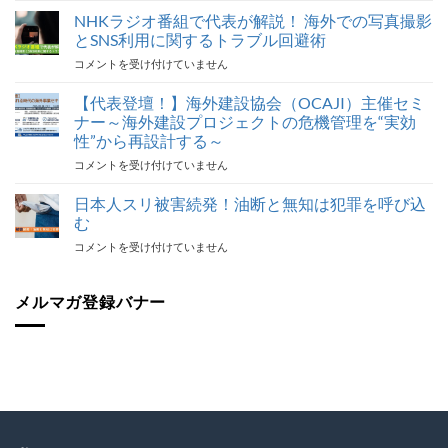
旅
NHKラジオ番組で代表が解説！ 海外での写真撮影
行
とSNS利用に関するトラブル回避術
ト
NHK
コメントを受け付けていません
ラ
ラ
ブ
ジ
【代表登壇！】海外建設協会（OCAJI）主催セミ
ル
オ
対
ナー～海外建設プロジェクトの危機管理を“実効
番
応
性”から再設計する～
組
最
【代
コメントを受け付けていません
で
後
表
代
の
登
表
日本人スリ被害続発！油断と無知は犯罪を呼び込
砦
壇！】
が
保
む
海
解
険
日
コメントを受け付けていません
外
説！
加
本
建
海
入
人
設
外
を
ス
メルマガ登録バナー
協
で
怠
リ
会
の
る
被
（OCAJI）
写
な！
害
主
真
は
続
催
撮
発！
セ
影
油
ミ
と
断
ナ
SNS
と
ー
利