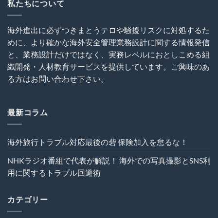
無
私たちについて
～
用
知
海
に
は
外
関
犯
建
す
海外進出に必ずつきまとうテロや騒擾リスクに対処するた
罪
設
る
めに、より確かな海外安全管理業務設計に関する情報発信
を
プ
ト
呼
ロ
ラ
と、業務設計だけではなく、実務レベルにおとしこめる組
び
ジ
ブ
織開発・人材教育サービスを提供しています。ご興味のあ
込
ェ
ル
む
ク
る方はお問い合わせ下さい。
回
は
ト
避
の
術
危
は
機
最新コラム
管
理
を“実
海外旅行トラブル対応最後の砦 保険加入を怠るな！
効
性”か
NHKラジオ番組で代表が解説！ 海外での写真撮影とSNS利
ら
再
用に関するトラブル回避術
設
計
す
カテゴリー
る
～
は