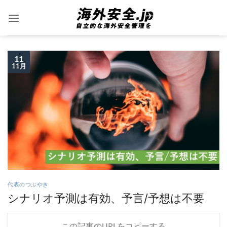
Skip
to
content
11
11月
代表のつぶやき
シナリオ予測は有効、予言/予想は不要
この記事のURLをコピーする