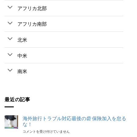
アフリカ北部
アフリカ南部
北米
中米
南米
最近の記事
海外旅行トラブル対応最後の砦 保険加入を怠る
な！
海
コメントを受け付けていません
外