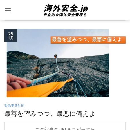
Skip
to
content
25
1月
緊急事態対応
最善を望みつつ、最悪に備えよ
この記事のURLをコピーする