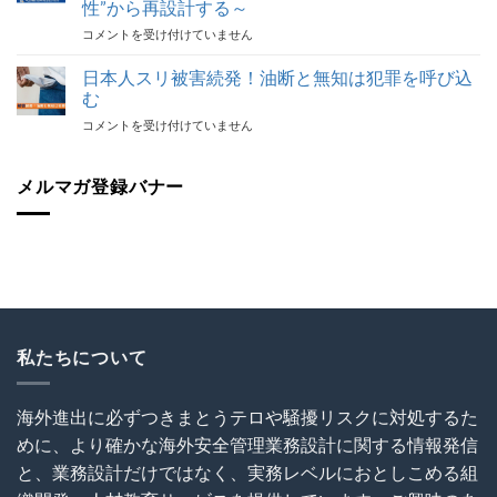
応
性”から再設計する～
組
最
【代
コメントを受け付けていません
で
後
表
代
の
登
表
日本人スリ被害続発！油断と無知は犯罪を呼び込
砦
壇！】
が
保
む
海
解
険
日
コメントを受け付けていません
外
説！
加
本
建
海
入
人
設
外
を
ス
メルマガ登録バナー
協
で
怠
リ
会
の
る
被
（OCAJI）
写
な！
害
主
真
は
続
催
撮
発！
セ
影
油
ミ
と
断
ナ
SNS
と
ー
利
無
私たちについて
～
用
知
海
に
は
外
関
犯
建
す
海外進出に必ずつきまとうテロや騒擾リスクに対処するた
罪
設
る
めに、より確かな海外安全管理業務設計に関する情報発信
を
プ
ト
呼
ロ
ラ
と、業務設計だけではなく、実務レベルにおとしこめる組
び
ジ
ブ