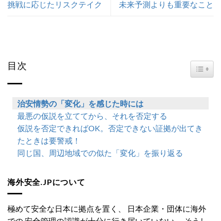
挑戦に応じたリスクテイク
未来予測よりも重要なこと
目次
TOGG
治安情勢の「変化」を感じた時には
最悪の仮説を立ててから、それを否定する
仮説を否定できればOK。否定できない証拠が出てき
たときは要警戒！
同じ国、周辺地域での似た「変化」を振り返る
海外安全.JPについて
極めて安全な日本に拠点を置く、 日本企業・団体に海外
での 安全管理の認識が十分に行き届いていない、 そうし