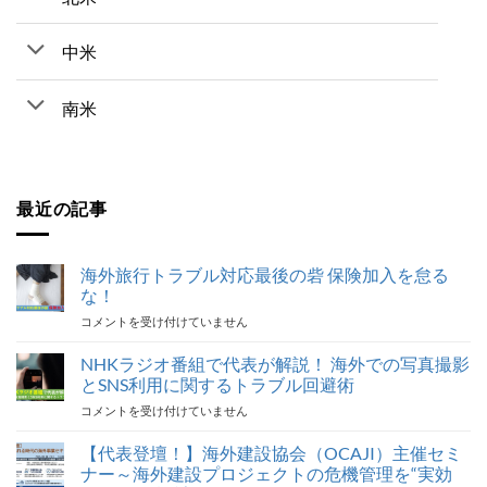
中米
南米
最近の記事
海外旅行トラブル対応最後の砦 保険加入を怠る
な！
海
コメントを受け付けていません
外
旅
NHKラジオ番組で代表が解説！ 海外での写真撮影
行
とSNS利用に関するトラブル回避術
ト
NHK
コメントを受け付けていません
ラ
ラ
ブ
ジ
【代表登壇！】海外建設協会（OCAJI）主催セミ
ル
オ
対
ナー～海外建設プロジェクトの危機管理を“実効
番