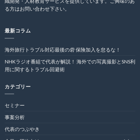
織開発・人材教育サービスを提供しています。ご興味のあ
込
ェ
ル
む
ク
る方はお問い合わせ下さい。
回
は
ト
避
の
術
危
は
機
最新コラム
管
理
を“実
海外旅行トラブル対応最後の砦 保険加入を怠るな！
効
性”か
NHKラジオ番組で代表が解説！ 海外での写真撮影とSNS利
ら
再
用に関するトラブル回避術
設
計
す
カテゴリー
る
～
は
セミナー
事案分析
代表のつぶやき