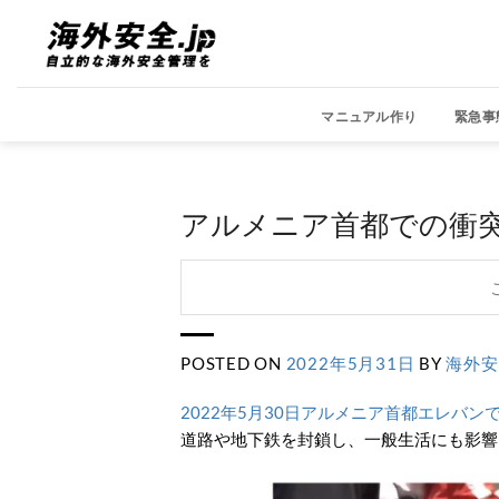
Skip
to
content
マニュアル作り
緊急事
アルメニア首都での衝
POSTED ON
2022年5月31日
BY
海外安
2022年5月30日アルメニア首都エレバ
道路や地下鉄を封鎖し、一般生活にも影響