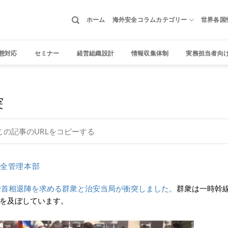
ホーム
海外安全コラムカテゴリー
世界各国
態対応
セミナー
経営組織設計
情報収集体制
実務担当者向
突
この記事のURLをコピーする
全管理本部
ンで首相退陣を求める群衆と治安当局が衝突しました。
群衆は一時幹
を及ぼしています。