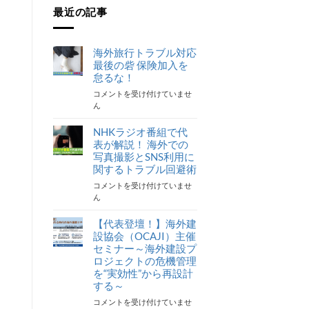
最近の記事
海外旅行トラブル対応
最後の砦 保険加入を
怠るな！
海
コメントを受け付けていませ
外
ん
旅
行
NHKラジオ番組で代
ト
表が解説！ 海外での
ラ
写真撮影とSNS利用に
ブ
関するトラブル回避術
ル
NHK
コメントを受け付けていませ
対
ラ
ん
応
ジ
最
オ
【代表登壇！】海外建
後
番
の
設協会（OCAJI）主催
組
砦
セミナー～海外建設プ
で
保
ロジェクトの危機管理
代
険
を“実効性”から再設計
表
加
する～
が
入
【代
コメントを受け付けていませ
解
を