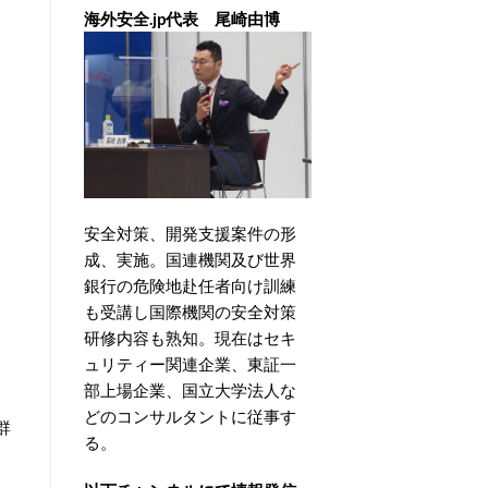
海外安全.jp代表 尾崎由博
安全対策、開発支援案件の形
成、実施。国連機関及び世界
銀行の危険地赴任者向け訓練
も受講し国際機関の安全対策
研修内容も熟知。現在はセキ
ュリティー関連企業、東証一
部上場企業、国立大学法人な
どのコンサルタントに従事す
群
る。