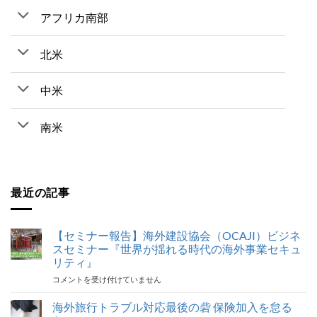
アフリカ南部
北米
中米
南米
最近の記事
【セミナー報告】海外建設協会（OCAJI）ビジネ
スセミナー『世界が揺れる時代の海外事業セキュ
リティ』
【セ
コメントを受け付けていません
ミ
ナ
海外旅行トラブル対応最後の砦 保険加入を怠る
ー