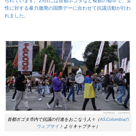
られています。25日には首都ボゴタなど複数の都市で、女
性に対する暴力撤廃の国際デーに合わせて抗議活動が行わ
れました。
首都ボゴタ市内で抗議の行進をおこなう人々（
AS.Colombiaの
ウェブサイト
よりキャプチャ）