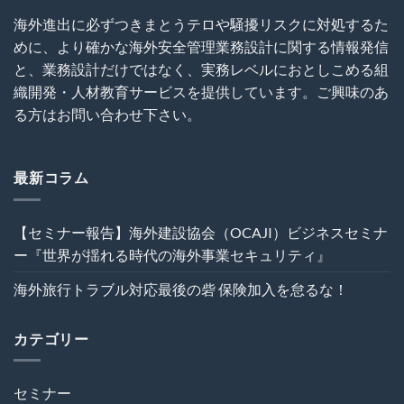
ミ
と
海
ナ
SNS
海外進出に必ずつきまとうテロや騒擾リスクに対処するた
外
ー
利
事
めに、より確かな海外安全管理業務設計に関する情報発信
～
用
業
海
に
と、業務設計だけではなく、実務レベルにおとしこめる組
セ
外
関
キ
織開発・人材教育サービスを提供しています。ご興味のあ
建
す
ュ
設
る
る方はお問い合わせ下さい。
リ
プ
ト
テ
ロ
ラ
ィ』
ジ
ブ
は
ェ
ル
最新コラム
ク
回
ト
避
の
術
【セミナー報告】海外建設協会（OCAJI）ビジネスセミナ
危
は
機
ー『世界が揺れる時代の海外事業セキュリティ』
管
理
海外旅行トラブル対応最後の砦 保険加入を怠るな！
を“実
効
性”か
カテゴリー
ら
再
設
計
セミナー
す