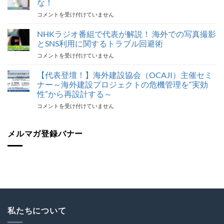
な！
報
海
コメントを受け付けていません
告】
外
海
旅
NHKラジオ番組で代表が解説！ 海外での写真撮影
外
行
建
とSNS利用に関するトラブル回避術
ト
設
NHK
コメントを受け付けていません
ラ
協
ラ
ブ
会
ジ
【代表登壇！】海外建設協会（OCAJI）主催セミ
ル
（OCAJI）
オ
対
ナー～海外建設プロジェクトの危機管理を“実効
ビ
番
応
ジ
性”から再設計する～
組
最
ネ
【代
コメントを受け付けていません
で
後
ス
表
代
の
セ
登
表
砦
ミ
壇！】
メルマガ登録バナー
が
保
ナ
海
解
険
ー
外
説！
加
『世
建
海
入
界
設
外
を
が
協
で
怠
揺
会
の
る
れ
（OCAJI）
写
な！
る
主
真
は
時
催
撮
私たちについて
代
セ
影
の