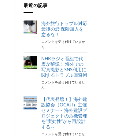
最近の記事
海外旅行トラブル対応
最後の砦 保険加入を
怠るな！
海
コメントを受け付けていませ
外
ん
旅
行
NHKラジオ番組で代
ト
表が解説！ 海外での
ラ
写真撮影とSNS利用に
ブ
関するトラブル回避術
ル
NHK
コメントを受け付けていませ
対
ラ
ん
応
ジ
最
オ
【代表登壇！】海外建
後
番
の
設協会（OCAJI）主催
組
砦
セミナー～海外建設プ
で
保
ロジェクトの危機管理
代
険
を“実効性”から再設計
表
加
する～
が
入
【代
コメントを受け付けていませ
解
を