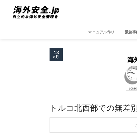
Skip
to
content
マニュアル作り
緊急事
13
8月
トルコ北西部での無差