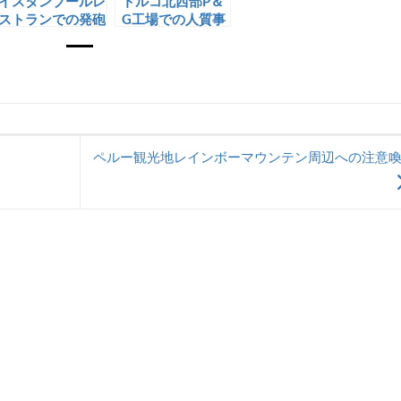
イスタンブールレ
トルコ北西部P＆
ストランでの発砲
G工場での人質事
騒動
案
ペルー観光地レインボーマウンテン周辺への注意