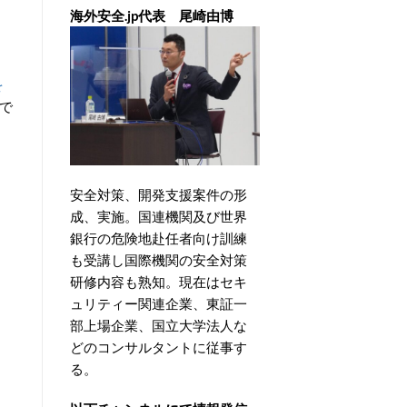
海外安全.jp代表 尾崎由博
を
で
安全対策、開発支援案件の形
成、実施。国連機関及び世界
銀行の危険地赴任者向け訓練
も受講し国際機関の安全対策
研修内容も熟知。現在はセキ
ュリティー関連企業、東証一
部上場企業、国立大学法人な
どのコンサルタントに従事す
る。