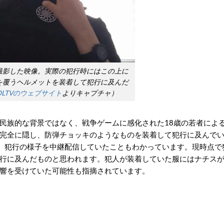
撮影した映像。実際の犯行時にはこの上に
を覆うヘルメットを装着して犯行に及んだ
OLTVのウェブサイト
よりキャプチャ）
民族的な背景ではなく、戦争ゲームに感化された18歳の若者によ
完全に隠し、防弾チョッキのようなものを装着して犯行に及んで
、犯行の様子を中継配信していたこともわかっています。現時点で
行に及んだものと思われます。犯人が装着していた服にはナチス
響を受けていた可能性も指摘されています。