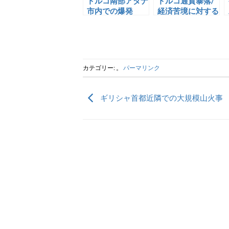
トルコ南部アダナ
トルコ通貨暴落/
市内での爆発
経済苦境に対する
反政府デモ
カテゴリー: 。
パーマリンク
ギリシャ首都近隣での大規模山火事