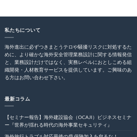
設
外
を
が
協
で
怠
揺
会
の
る
れ
（OCAJI）
写
な！
る
主
真
は
時
催
撮
私たちについて
代
セ
影
の
ミ
と
海
ナ
SNS
海外進出に必ずつきまとうテロや騒擾リスクに対処するた
外
ー
利
事
めに、より確かな海外安全管理業務設計に関する情報発信
～
用
業
海
に
と、業務設計だけではなく、実務レベルにおとしこめる組
セ
外
関
キ
織開発・人材教育サービスを提供しています。ご興味のあ
建
す
ュ
設
る
る方はお問い合わせ下さい。
リ
プ
ト
テ
ロ
ラ
ィ』
ジ
ブ
は
ェ
ル
最新コラム
ク
回
ト
避
の
術
【セミナー報告】海外建設協会（OCAJI）ビジネスセミナ
危
は
機
ー『世界が揺れる時代の海外事業セキュリティ』
管
理
海外旅行トラブル対応最後の砦 保険加入を怠るな！