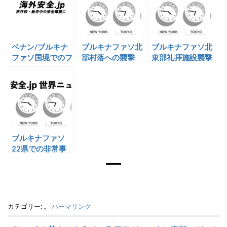
ベナン/ブルキナ
ブルキナファソ北
ブルキナファソ北
ファソ国境でのフ
部村落への襲撃
東部礼拝施設襲撃
ランス人誘拐
事案
ブルキナファソ
22県での非常事
態宣言発令
カテゴリー: 。
パーマリンク