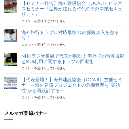
【セミナー報告】海外建設協会（OCAJI）ビジネ
スセミナー『世界が揺れる時代の海外事業セキュ
リティ』
【セ
コメントを受け付けていません
ミ
ナ
海外旅行トラブル対応最後の砦 保険加入を怠る
ー
な！
報
海
コメントを受け付けていません
告】
外
海
旅
NHKラジオ番組で代表が解説！ 海外での写真撮影
外
行
建
とSNS利用に関するトラブル回避術
ト
設
NHK
コメントを受け付けていません
ラ
協
ラ
ブ
会
ジ
【代表登壇！】海外建設協会（OCAJI）主催セミ
ル
（OCAJI）
オ
対
ナー～海外建設プロジェクトの危機管理を“実効
ビ
番
応
ジ
性”から再設計する～
組
最
ネ
【代
コメントを受け付けていません
で
後
ス
表
代
の
セ
登
表
砦
ミ
壇！】
メルマガ登録バナー
が
保
ナ
海
解
険
ー
外
説！
加
『世
建
海
入
界