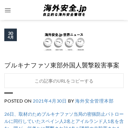
Skip
to
content
30
4月
ブルキナファソ東部外国人襲撃殺害事案
この記事のURLをコピーする
POSTED ON
2021年4月30日
BY
海外安全管理本部
26日、取材のためブルキナファソ当局の密猟防止パトロー
ルに同行していたスペイン人2名とアイルランド人1名を含