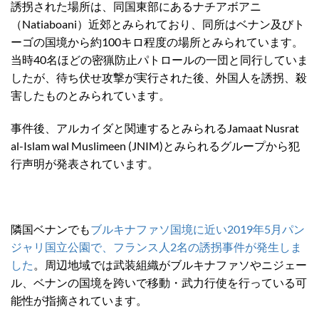
誘拐された場所は、同国東部にあるナチアボアニ
（Natiaboani）近郊とみられており、同所はベナン及びト
ーゴの国境から約100キロ程度の場所とみられています。
当時40名ほどの密猟防止パトロールの一団と同行していま
したが、待ち伏せ攻撃が実行された後、外国人を誘拐、殺
害したものとみられています。
事件後、アルカイダと関連するとみられるJamaat Nusrat
al-Islam wal Muslimeen (JNIM)とみられるグループから犯
行声明が発表されています。
隣国ベナンでも
ブルキナファソ国境に近い2019年5月パン
ジャリ国立公園で、フランス人2名の誘拐事件が発生しま
した
。周辺地域では武装組織がブルキナファソやニジェー
ル、ベナンの国境を跨いで移動・武力行使を行っている可
能性が指摘されています。