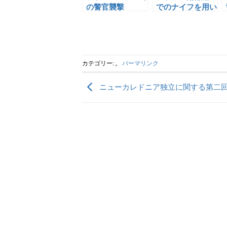
の警官襲撃
でのナイフを用い
た乱闘事案
カテゴリー: 。
パーマリンク
ニューカレドニア独立に関する第二