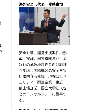
海外安全.jp代表 尾崎由博
発
よ
作
安全対策、開発支援案件の形
成、実施。国連機関及び世界
銀行の危険地赴任者向け訓練
も受講し国際機関の安全対策
研修内容も熟知。現在はセキ
ュリティー関連企業、東証一
部上場企業、国立大学法人な
どのコンサルタントに従事す
る。