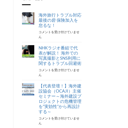
海外旅行トラブル対応
最後の砦 保険加入を
怠るな！
海
コメントを受け付けていませ
外
ん
旅
行
NHKラジオ番組で代
ト
表が解説！ 海外での
ラ
写真撮影とSNS利用に
ブ
関するトラブル回避術
ル
NHK
コメントを受け付けていませ
対
ラ
ん
応
ジ
最
オ
【代表登壇！】海外建
後
番
の
設協会（OCAJI）主催
組
砦
セミナー～海外建設プ
で
保
ロジェクトの危機管理
代
険
を“実効性”から再設計
表
加
する～
が
入
【代
コメントを受け付けていませ
解
を
表
ん
説！
怠
登