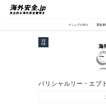
Skip
to
content
マニュアル作り
緊急事
25
9月
パリシャルリー・エブ