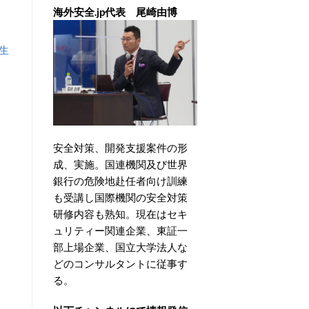
海外安全.jp代表 尾崎由博
生
安全対策、開発支援案件の形
成、実施。国連機関及び世界
銀行の危険地赴任者向け訓練
も受講し国際機関の安全対策
研修内容も熟知。現在はセキ
ュリティー関連企業、東証一
部上場企業、国立大学法人な
どのコンサルタントに従事す
る。