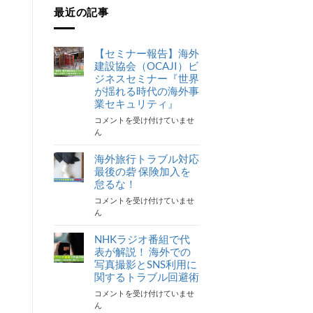
最近の記事
【セミナー報告】海外
建設協会（OCAJI）ビ
ジネスセミナー『世界
が揺れる時代の海外事
業セキュリティ』
【セ
コメントを受け付けていませ
ミ
ん
ナ
ー
海外旅行トラブル対応
報
最後の砦 保険加入を
告】
怠るな！
海
海
コメントを受け付けていませ
外
外
ん
建
旅
設
行
NHKラジオ番組で代
協
ト
表が解説！ 海外での
会
ラ
（OCAJI）
写真撮影とSNS利用に
ブ
ビ
関するトラブル回避術
ル
ジ
NHK
コメントを受け付けていませ
対
ネ
ラ
ん
応
ス