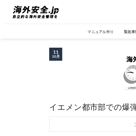
Skip
to
content
マニュアル作り
緊急事
11
10月
イエメン都市部での爆