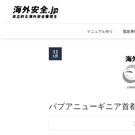
Skip
to
content
マニュアル作り
緊急事
11
1月
パプアニューギニア首