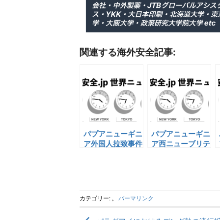
関連する海外安全記事:
パプアニューギニ
パプアニューギニ
ア外国人拉致事件
ア西ニューブリテ
ン州夜間外出禁止
令
カテゴリー: 。
パーマリンク