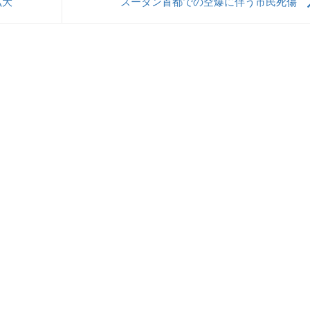
拡大
スーダン首都での空爆に伴う市民死傷