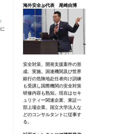
海外安全.jp代表 尾崎由博
が
でに
安全対策、開発支援案件の形
成、実施。国連機関及び世界
銀行の危険地赴任者向け訓練
も受講し国際機関の安全対策
研修内容も熟知。現在はセキ
ュリティー関連企業、東証一
部上場企業、国立大学法人な
どのコンサルタントに従事す
る。