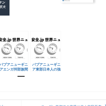
パプアニューギニ
パプアニューギニ
アエンガ州部族間
ア東部日本人の強
闘争の激化
盗致傷被害