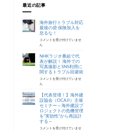
最近の記事
海外旅行トラブル対応
最後の砦 保険加入を
怠るな！
海
コメントを受け付けていませ
外
ん
旅
行
NHKラジオ番組で代
ト
表が解説！ 海外での
ラ
写真撮影とSNS利用に
ブ
関するトラブル回避術
ル
NHK
コメントを受け付けていませ
対
ラ
ん
応
ジ
最
オ
【代表登壇！】海外建
後
番
の
設協会（OCAJI）主催
組
砦
セミナー～海外建設プ
で
保
ロジェクトの危機管理
代
険
を“実効性”から再設計
表
加
する～
が
入
【代
コメントを受け付けていませ
解
を