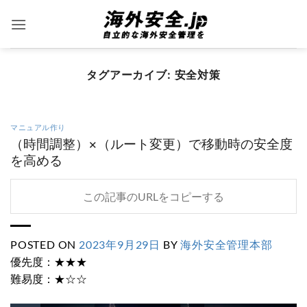
Skip
to
content
タグアーカイブ:
安全対策
マニュアル作り
（時間調整）×（ルート変更）で移動時の安全度
を高める
この記事のURLをコピーする
POSTED ON
2023年9月29日
BY
海外安全管理本部
優先度：★★★
難易度：★☆☆