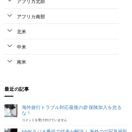
アフリカ北部
アフリカ南部
北米
中米
南米
最近の記事
海外旅行トラブル対応最後の砦 保険加入を怠る
な！
海
コメントを受け付けていません
外
旅
NHKラジオ番組で代表が解説！ 海外での写真撮影