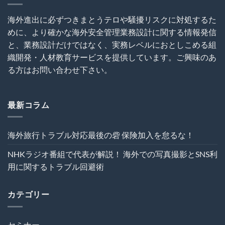
に
は
外
関
犯
建
す
海外進出に必ずつきまとうテロや騒擾リスクに対処するた
罪
設
る
めに、より確かな海外安全管理業務設計に関する情報発信
を
プ
ト
呼
ロ
ラ
と、業務設計だけではなく、実務レベルにおとしこめる組
び
ジ
ブ
織開発・人材教育サービスを提供しています。ご興味のあ
込
ェ
ル
む
ク
る方はお問い合わせ下さい。
回
は
ト
避
の
術
危
は
機
最新コラム
管
理
を“実
海外旅行トラブル対応最後の砦 保険加入を怠るな！
効
性”か
NHKラジオ番組で代表が解説！ 海外での写真撮影とSNS利
ら
再
用に関するトラブル回避術
設
計
す
カテゴリー
る
～
は
セミナー