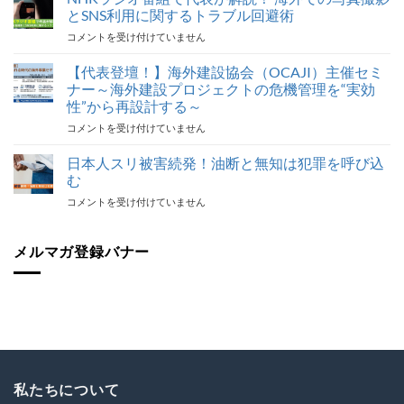
行
とSNS利用に関するトラブル回避術
ト
NHK
コメントを受け付けていません
ラ
ラ
ブ
ジ
【代表登壇！】海外建設協会（OCAJI）主催セミ
ル
オ
対
ナー～海外建設プロジェクトの危機管理を“実効
番
応
性”から再設計する～
組
最
【代
コメントを受け付けていません
で
後
表
代
の
登
表
日本人スリ被害続発！油断と無知は犯罪を呼び込
砦
壇！】
が
保
む
海
解
険
日
コメントを受け付けていません
外
説！
加
本
建
海
入
人
設
外
を
ス
メルマガ登録バナー
協
で
怠
リ
会
の
る
被
（OCAJI）
写
な！
害
主
真
は
続
催
撮
発！
セ
影
油
ミ
と
断
ナ
SNS
と
ー
利
無
私たちについて
～
用
知
海